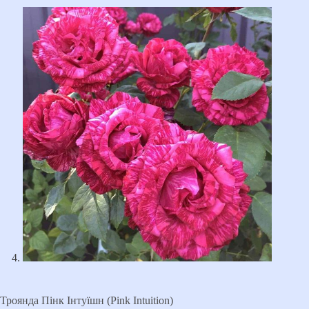
Троянда Пінк Інтуїшн (Pink Intuition)