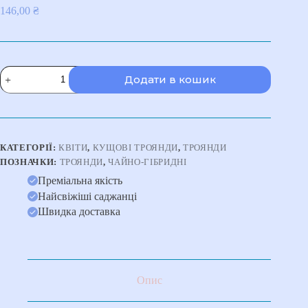
146,00
₴
Троянда
Додати в кошик
Пінк
Інтуїшн
(Pink
Intuition)
кількість
КАТЕГОРІЇ:
КВІТИ
,
КУЩОВІ ТРОЯНДИ
,
ТРОЯНДИ
ПОЗНАЧКИ:
ТРОЯНДИ
,
ЧАЙНО-ГІБРИДНІ
Преміальна якість
Найсвіжіші саджанці
Швидка доставка
Опис