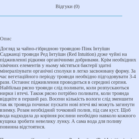
Відгуки (0)
Опис
Догляд за чайно-гібридною трояндою Пінк Інтуїшн
Саджанці троянди Ред Інтуїшн (Red Intuition) дуже чуйні на
підживленні рідкими органічними добривами. Крім необхідних
хімічних елементів у ньому містяться бактерії здатні
мінералізувати органічні сполуки в легко засвоювану форму. За
час вегетаційного періоду троянди необхідно підгодовувати 3-4
рази. Останнє підживлення проводиться в середині серпня.
Найбільш рясно троянди слід поливати, коли розпускаються
нирки і втечі. Також рясно потрібно поливати, коли троянда
відцвіте в перший раз. Восени кількість вологи слід зменшити
так як троянда починає пускати нові втечі які можуть загинути
взимку. Розам необхідний точковий полив, під сам куст. Щоб
вода надходила до коріння рослини необхідно навколо кожного
кущика зробити невелику лунку. А сама вода для поливу
повинна відстоятися.