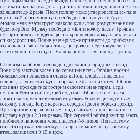
При нормальній погоді троянду Ред Інтуїшн (Red Intuition) слід
поливати раз на тиждень. При посушливій погоді поливи можна
збільшити до 2 разів. Після поливу може утворюватися земляна
кірка, щоб цього уникнути необхідно розпушувати ґрунт.
Можна мульчувати ґрунт навколо куща, тоді розпушування не
буде потрібно. Мульчу необхідно міняти кожну весну. Троянди
не варто поливати вдень, решта краплі води можуть викликати
опіки у рослини. Полив увечері може призвести до грибкових
захворювань як наслідок того, що троянда переночувала, не
встигнувши просохнути. Найкращий час для поливу – ранок.
Обов’язкова обрізка необхідна для чайно-гібридних троянд.
Вони обрізаються восени до середини втечі. Обрізка восени
складається з видалення старих квіток, плодів, видалення
гілочок, загущуючих куст і обрізку незбагнених втечі. Обрізка
повинна проводитися гострим садовим інвентарем, а зріз
повинен бути похилим, щоб вода на зрізі не застоювалася.
Зрізати варто над набухлими нирками. Робити це слід в суху
сонячну погоду. Існує коротка, середня і довга обрізка троянд.
При короткій обрізці всі втечі видаляються, залишають тільки
підставу куща з 2-3 нирками. При середній обрізці куст зрізають
приблизно наполовину, залишаючи 7-5 нирок. При довгому
способі обрізки рекомендується зрізати мінімальну довжину
втечі, залишаючи 8-15 нирок.