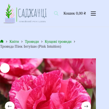
Перейти
до
вмісту
Кошик
0,00
₴
Квіти
Троянди
Кущові троянди
Головна
Троянда Пінк Інтуїшн (Pink Intuition)