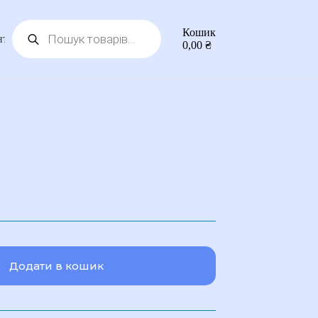
Пошук
Кошик
товарів
нтакти
0,00
₴
Додати в кошик