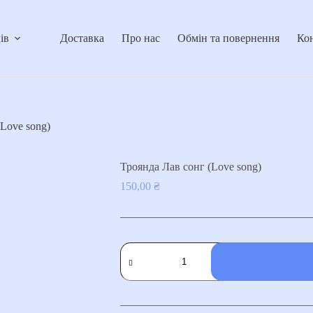
ів
Доставка
Про нас
Обмін та повернення
Ко
Love song)
Троянда Лав сонг (Love song)
150,00
₴
Троянда
Лав
сонг
(Love
song)
кількість