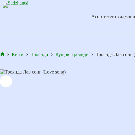
Перейти
до
вмісту
Асортимент саджанц
Квіти
Троянди
Кущові троянди
Троянда Лав сонг (
Головна