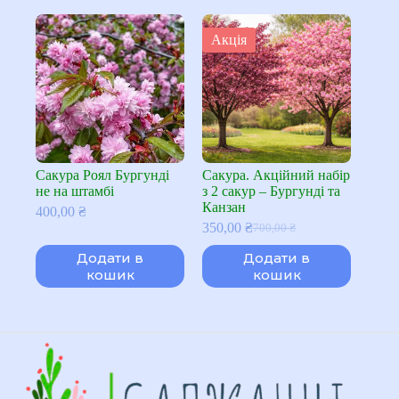
Акція
Сакура Роял Бургунді
Сакура. Акційний набір
не на штамбі
з 2 сакур – Бургунді та
Канзан
400,00
₴
350,00
₴
700,00
₴
Оригінальна
Поточна
ціна:
ціна:
Додати в
Додати в
700,00 ₴.
350,00 ₴.
кошик
кошик