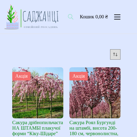
Перейти
до
вмісту
Кошик
0,00
₴
Акція
Акція
Сакура дрібнопильчаста
Сакура Роял Бургунді
НА ШТАМБІ плакучої
на штамбі, висота 200-
форми “Кіку-Шідаре”
180 см, червонолистна,