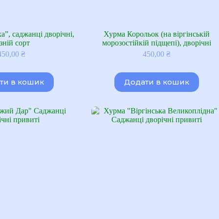
а”, саджанці дворічні,
Хурма Корольок (на віргінській
зній сорт
морозостійкій підщепі), дворічні
450,00
₴
450,00
₴
ти в кошик
Додати в кошик