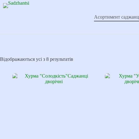
Перейти
до
вмісту
Асортимент саджанц
Відображаються усі з 8 результатів