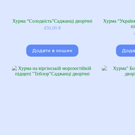
Хурма “Солодкість”Саджанці дворічні
Хурма “Українк
пі
450,00
₴
Додати в кошик
Дода