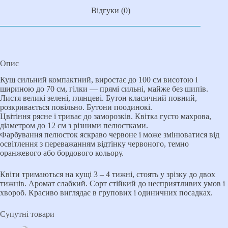
Відгуки (0)
Опис
Кущ сильний компактний, виростає до 100 см висотою і
шириною до 70 см, гілки — прямі сильні, майже без шипів.
Листя великі зелені, глянцеві. Бутон класичний повний,
розкривається повільно. Бутони поодинокі.
Цвітіння рясне і триває до заморозків. Квітка густо махрова,
діаметром до 12 см з різними пелюстками.
Фарбування пелюсток яскраво червоне і може змінюватися від
освітлення з переважанням відтінку червоного, темно
оранжевого або бордового кольору.
Квіти тримаються на кущі 3 – 4 тижні, стоять у зрізку до двох
тижнів. Аромат слабкий. Сорт стійкий до несприятливих умов і
хвороб. Красиво виглядає в групових і одиничних посадках.
Супутні товари