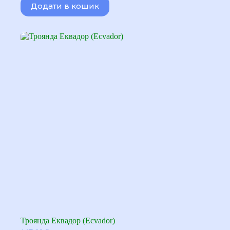
Додати в кошик
100,00 ₴.
80,00 ₴.
Троянда Еквадор (Ecvador)