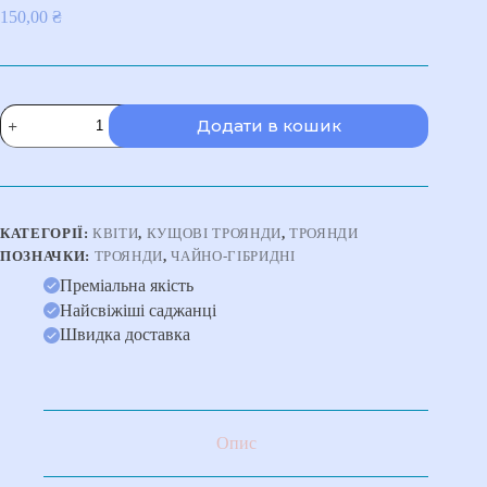
150,00
₴
Троянда
Додати в кошик
Ель
Торо
(El
Тoro)
кількість
КАТЕГОРІЇ:
КВІТИ
,
КУЩОВІ ТРОЯНДИ
,
ТРОЯНДИ
ПОЗНАЧКИ:
ТРОЯНДИ
,
ЧАЙНО-ГІБРИДНІ
Преміальна якість
Найсвіжіші саджанці
Швидка доставка
Опис