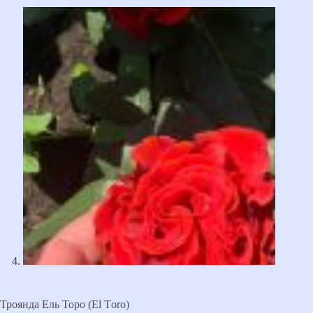
Троянда Ель Торо (El Тoro)