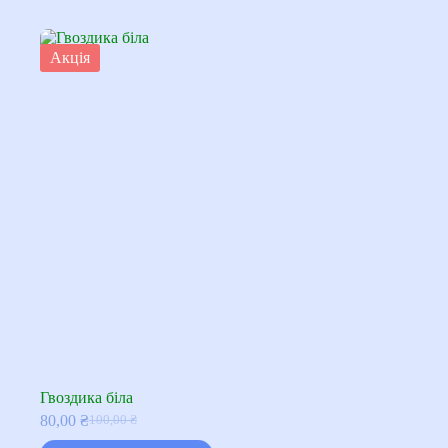
Акція
Гвоздика біла
80,00
₴
100,00
₴
Оригінальна
Поточна
ціна:
ціна: