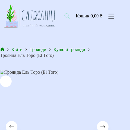
Перейти
до
вмісту
Кошик
0,00
₴
Квіти
Троянди
Кущові троянди
Головна
Троянда Ель Торо (El Тoro)