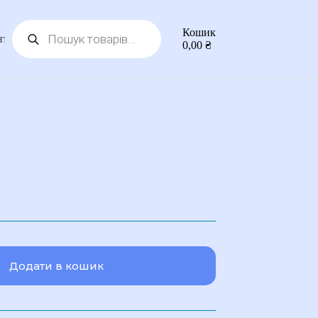
Пошук
Кошик
товарів
нтакти
0,00
₴
Додати в кошик