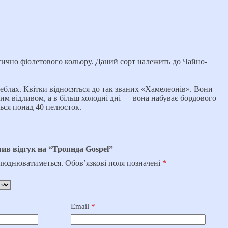
тично фіолетового кольору. Даний сорт належить до Чайно-
теблах. Квітки відносяться до так званих «Хамелеонів». Вони
вим відливом, а в більш холодні дні — вона набуває бордового
ться понад 40 пелюсток.
ив відгук на “Троянда Gospel”
илюднюватиметься.
Обов’язкові поля позначені
*
Email
*