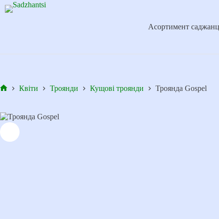
Перейти
до
вмісту
Асортимент саджанц
Квіти
Троянди
Кущові троянди
Троянда Gospel
Головна