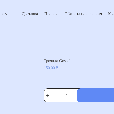
ів
Доставка
Про нас
Обмін та повернення
Ко
Троянда Gospel
150,00
₴
Троянда
Gospel
кількість