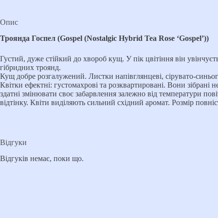
Опис
Троянда Госпел (Gospel (Nostalgic Hybrid Tea Rose ‘Gospel’))
Густий, дуже стійкий до хвороб кущ. У пік цвітіння він увінчу
гібридних троянд.
Кущ добре розгалужений. Листки напівглянцеві, сірувато-синього
Квітки ефектні: густомахрові та розквартировані. Вони зібрані 
здатні змінювати своє забарвлення залежно від температури повіт
відтінку. Квіти виділяють сильний східний аромат. Розмір повніс
Відгуки
Відгуків немає, поки що.