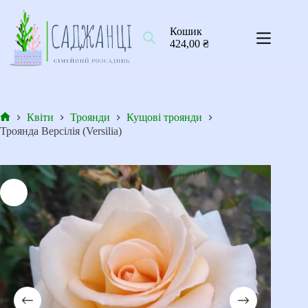
Перейти
до
вмісту
Кошик
424,00
₴
Квіти
Троянди
Кущові троянди
Головна
Троянда Версілія (Versilia)