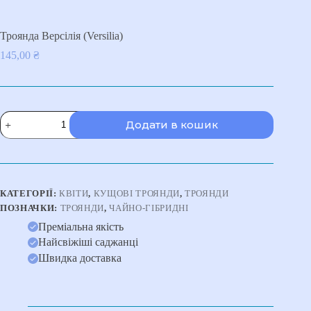
Троянда Версілія (Versilia)
145,00
₴
Троянда
Додати в кошик
Версілія
(Versilia)
кількість
КАТЕГОРІЇ:
КВІТИ
,
КУЩОВІ ТРОЯНДИ
,
ТРОЯНДИ
ПОЗНАЧКИ:
ТРОЯНДИ
,
ЧАЙНО-ГІБРИДНІ
Преміальна якість
Найсвіжіші саджанці
Швидка доставка