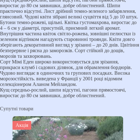
виростає до 80 см заввишки, добре облистнений. Шипи
практично відсутні. Лист дрібний темно-зеленого забарвлення,
глянсовий. Чудові квіти зібрані великі суцвіття від 5 до 10 штук.
Бутони темно-рожеві, щільні. Квітка густомахрова, виростає до
4 – 6 см у діаметрі, присутній, приємний легкий аромат.
Внутрішня частина квіток світло-рожева, зовнішні пелюстки із
зеленим відтінком нагадують старовинні троянди. Квіти довго
зберігають декоративний вигляд у зрізанні – до 20 днів. Цвітіння
безперервне і рясна до заморозків. Сорт стійкий до дощів,
морозів та захворювань.
Сорт Мімі Еден широко використовується для зрізання,
прикраси клумб і садових ділянок, для обрамлення бордюрів.
Чудово виглядає в одиночних та групових посадках. Висока
морозостійкість. виведена у Франції у 2001 році відомим
селекціонером Аланом Мейландом.
Кущ середньо-рослий, шипи відсутні, пагони прямостоячі,
виростає до 80 см заввишки, добре облистнений.
Супутні товари
Акція