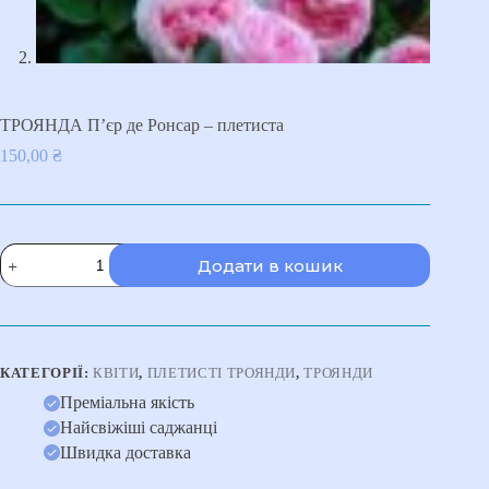
ТРОЯНДА П’єр де Ронсар – плетиста
150,00
₴
ТРОЯНДА
Додати в кошик
П'єр
де
Ронсар
-
плетиста
кількість
КАТЕГОРІЇ:
КВІТИ
,
ПЛЕТИСТІ ТРОЯНДИ
,
ТРОЯНДИ
Преміальна якість
Найсвіжіші саджанці
Швидка доставка