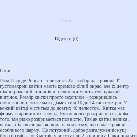
Опис
Відгуки (0)
Опис
Роза П’єр де Ронсар – плетистая багатобарвна троянда. Її
густомахрові квітки мають кремово-білий окрас, але їх центр
ніжно-рожевий, а зовнішні пелюстки мають зеленуватий
відтінок. Розмір квітки просто захоплює – розкрившись
повністю він, може мати діаметр від 10 до 14 сантиметрів. У
кожній квітці міститься до довгих 40 пелюсток. Квітка має
форму старовинних троянд. Бутон довго розкривається, крім
того, він рідко розкривається повністю. Так як квітка велика і
важка, під своєю вагою вона нахиляється, що надає троянді
особливого шарму. Це потужний, добре розгалужений кущ –
його розмір – до 3 метрів у висоту і до 2 в ширину. Гілки покриті