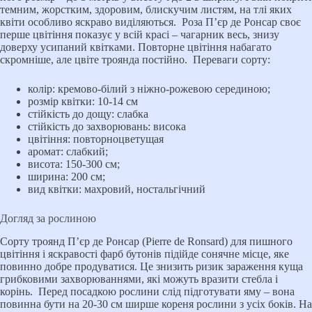
темним, жорстким, здоровим, блискучим листям, на тлі яких
квіти особливо яскраво виділяються. Роза П’єр де Ронсар своє
перше цвітіння показує у всій красі – чагарник весь, знизу
доверху усипаний квітками. Повторне цвітіння набагато
скромніше, але цвіте троянда постійно. Переваги сорту:
колір: кремово-білий з ніжно-рожевою серединою;
розмір квітки: 10-14 см
стійкість до дощу: слабка
стійкість до захворювань: висока
цвітіння: повторноцветущая
аромат: слабкий;
висота: 150-300 см;
ширина: 200 см;
вид квітки: махровий, ностальгічний
Догляд за рослиною
Сорту троянд П’єр де Ронсар (Pierre de Ronsard) для пишного
цвітіння і яскравості фарб бутонів підійде сонячне місце, яке
повинно добре продуватися. Це знизить ризик зараження куща
грибковими захворюваннями, які можуть вразити стебла і
корінь. Перед посадкою рослини слід підготувати яму – вона
повинна бути на 20-30 см ширше кореня рослини з усіх боків. На