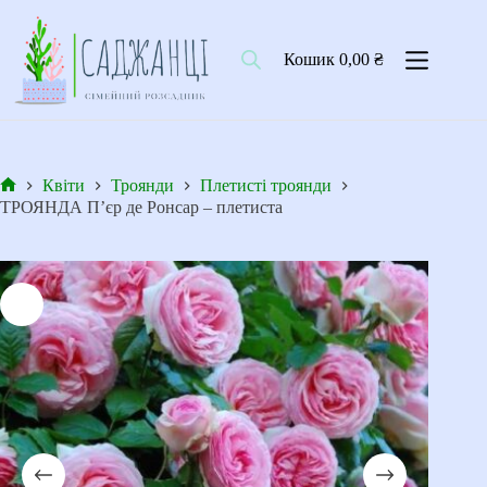
Перейти
до
вмісту
Кошик
0,00
₴
Квіти
Троянди
Плетисті троянди
Головна
ТРОЯНДА П’єр де Ронсар – плетиста