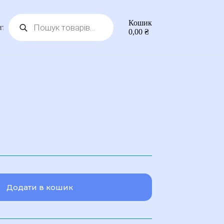
Пошук
Кошик
товарів
нтакти
0,00
₴
Додати в кошик