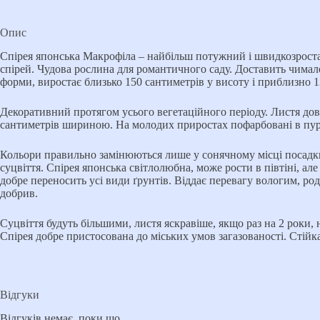
Опис
Спірея японська Макрофіла – найбільш потужний і швидкозроста
спірей. Чудова рослина для романтичного саду. Доставить чима
форми, виростає близько 150 сантиметрів у висоту і приблизно 
Декоративний протягом усього вегетаційного періоду. Листя довга
сантиметрів шириною. На молодих приростах пофарбовані в пурп
Кольори правильно замінюються лише у сонячному місці посадки.
суцвіття. Спірея японська світлолюбна, може рости в півтіні, ал
добре переносить усі види ґрунтів. Віддає перевагу вологим, ро
добрив.
Суцвіття будуть більшими, листя яскравіше, якщо раз на 2 роки,
Спірея добре пристосована до міських умов загазованості. Стійка
Відгуки
Відгуків немає, поки що.