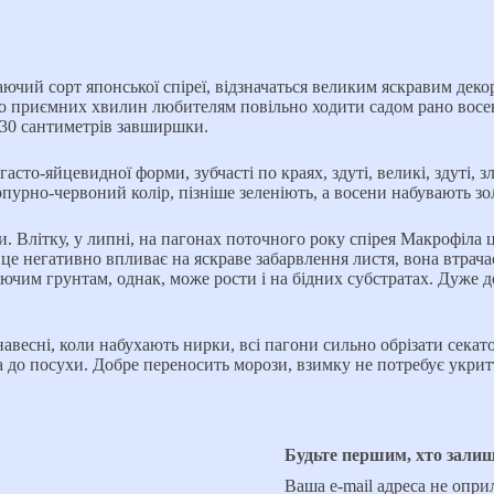
ючий сорт японської спіреї, відзначаться великим яскравим де
ло приємних хвилин любителям повільно ходити садом рано восен
130 сантиметрів завширшки.
сто-яйцевидної форми, зубчасті по краях, здуті, великі, здуті, з
урно-червоний колір, пізніше зеленіють, а восени набувають зо
 Влітку, у липні, на пагонах поточного року спірея Макрофіла ц
е це негативно впливає на яскраве забарвлення листя, вона втрача
дючим грунтам, однак, може рости і на бідних субстратах. Дуже д
 навесні, коли набухають нирки, всі пагони сильно обрізати сека
 до посухи. Добре переносить морози, взимку не потребує укриття
Будьте першим, хто зали
Ваша e-mail адреса не опр