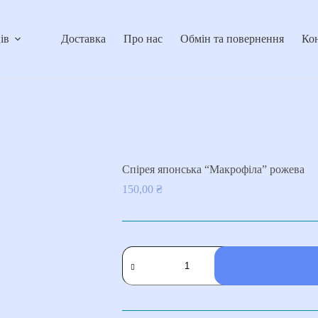
ів
Доставка
Про нас
Обмін та повернення
Ко
Спірея японська “Макрофіла” рожева
150,00
₴
Спірея
японська
"Макрофіла"
рожева
кількість