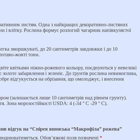
коративним листям. Одна з найкращих декоративно-листяних
и і влітку. Рослина формує розлогий чагарник напівкулястої
легка зморшкуваті, до 20 сантиметрів завдовжки і до 10
лотаво-жовті тони.
віте квітками ніжно-рожевого кольору, поєднуються у невеликі
є золоте забарвлення і зеленіє. До ґрунтів рослина невимоглива,
обре відгукується на обрізання, що омолоджує, і внесення
тором (залишається лише 10 сантиметрів над рівнем грунту).
. Зона морозостійкості USDA: 4 (-34 ° C -29 ° C).
шив відгук на “Спірея японська “Макрофіла” рожева”
илюднюватиметься.
Обов’язкові поля позначені
*