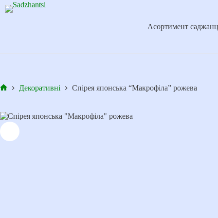
Перейти
до
вмісту
Асортимент саджанц
Декоративні
Спірея японська “Макрофіла” рожева
Головна