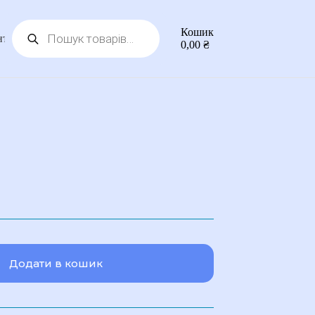
Пошук
Кошик
товарів
нтакти
0,00
₴
Додати в кошик