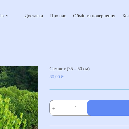
ів
Доставка
Про нас
Обмін та повернення
Ко
Самшит (35 – 50 см)
80,00
₴
Самшит
(35
–
50
см)
кількість