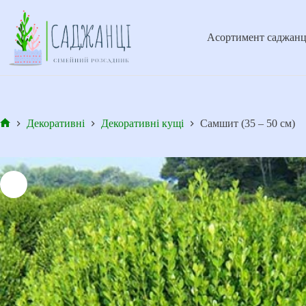
Перейти
до
вмісту
Асортимент саджанц
Декоративні
Декоративні кущі
Самшит (35 – 50 см)
Головна