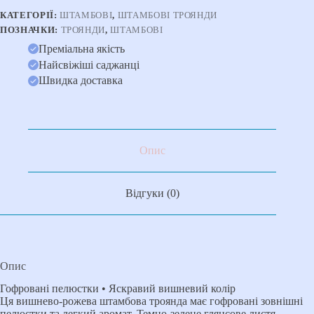
КАТЕГОРІЇ:
ШТАМБОВІ
,
ШТАМБОВІ ТРОЯНДИ
ПОЗНАЧКИ:
ТРОЯНДИ
,
ШТАМБОВІ
Преміальна якість
Найсвіжіші саджанці
Швидка доставка
Опис
Відгуки (0)
Опис
Гофровані пелюстки • Яскравий вишневий колір
Ця вишнево-рожева штамбова троянда має гофровані зовнішні
пелюстки та легкий аромат. Темно-зелене глянсове листя