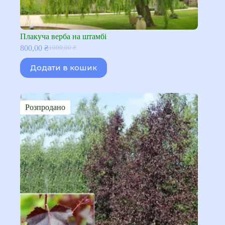
Плакуча верба на штамбі
800,00
₴
1000,00
₴
Оригінальна
Поточна
ціна:
ціна:
Додати в кошик
1000,00 ₴.
800,00 ₴.
Розпродано