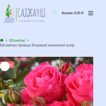
Перейти
до
вмісту
Кошик
0,00
₴
Штамбові
Головна
Штамбова троянда Яскравий вишневий колір
Акція