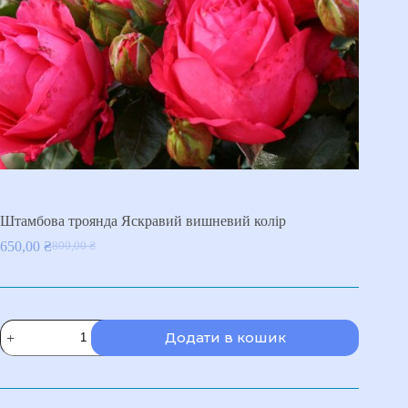
Штамбова троянда Яскравий вишневий колір
650,00
₴
800,00
₴
Оригінальна
Поточна
ціна:
ціна:
800,00 ₴.
650,00 ₴.
Штамбова
Додати в кошик
троянда
Яскравий
вишневий
колір
кількість