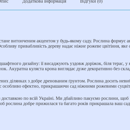
Опис
Додаткова інформація
Відгуки (0)
стане витонченим акцентом у будь-якому саду. Рослина формує 
Особливу привабливість дереву надає ніжне рожеве цвітіння, яке
афтного дизайну: її висаджують уздовж доріжок, біля терас, у к
лянок. Акуратна куляста крона виглядає дуже декоративно без ск
ених ділянках з добре дренованим ґрунтом. Рослина досить невиб
ядає особливо ефектно, прикрашаючи сад ніжними рожевими суцві
з доставкою по всій Україні. Ми дбайливо пакуємо рослини, щоб
об рослина добре прижилася та багато років прикрашала ваш сад