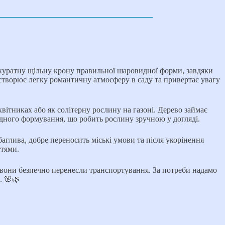
акуратну щільну крону правильної шаровидної форми, завдяки
 створює легку романтичну атмосферу в саду та привертає увагу
вітниках або як солітерну рослину на газоні. Дерево займає
ладного формування, що робить рослину зручною у догляді.
аглива, добре переносить міські умови та після укорінення
ттями.
 вони безпечно перенесли транспортування. За потреби надамо
. 🌸🌿