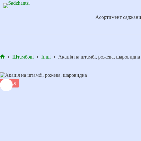
Перейти
до
вмісту
Асортимент саджанц
Штамбові
Інші
Акація на штамбі, рожева, шаровидна
Головна
Акція