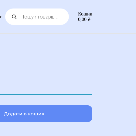
Пошук
Кошик
товарів
нтакти
0,00
₴
Додати в кошик