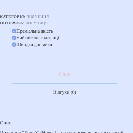
)
Продаємо
від
КАТЕГОРІЯ:
ПОЛУНИЦЯ
10
ПОЗНАЧКА:
ПОЛУНИЦЯ
шт
одного
Преміальна якість
сорту
Найсвіжіші саджанці
кількість
Швидка доставка
Опис
Відгуки (0)
Опис
Полуниця “Хоней” (Honey) – це сорт американської селекції.