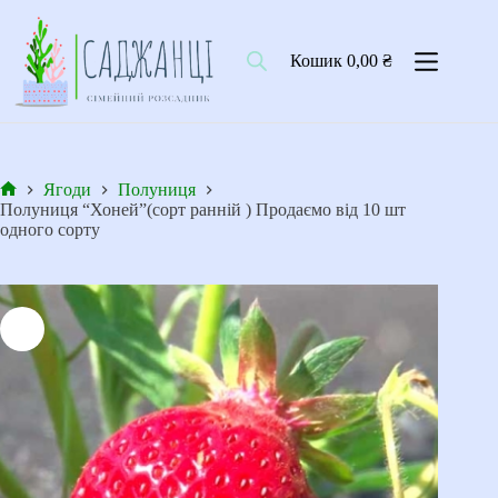
Перейти
до
вмісту
Кошик
0,00
₴
Ягоди
Полуниця
Головна
Полуниця “Хоней”(сорт ранній ) Продаємо від 10 шт
одного сорту