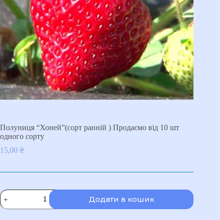
Полуниця “Хоней”(сорт ранній ) Продаємо від 10 шт
одного сорту
15,00
₴
Полуниця
Додати в кошик
"Хоней"
(сорт
ранній