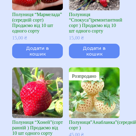
Полуниця “Мармелада”
Полуниця
(середній сорт)
“Спокуса”(ремонтантний
Продаємо від 10 шт
сорт ) Продаємо від 10
одного сорту
шт одного сорту
15,00
₴
15,00
₴
Додати в
Додати в
кошик
кошик
Розпродано
Полуниця “Хоней”(сорт
Полуниця”Анабланка”(середні
ранній ) Продаємо від
сорт )
10 шт одного сорту
45,00
₴