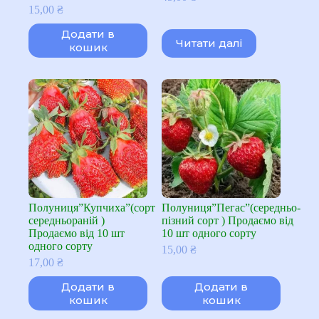
15,00
₴
Додати в
Читати далі
кошик
Полуниця”Купчиха”(сорт
Полуниця”Пегас”(середньо-
середньораній )
пізний сорт ) Продаємо від
Продаємо від 10 шт
10 шт одного сорту
одного сорту
15,00
₴
17,00
₴
Додати в
Додати в
кошик
кошик