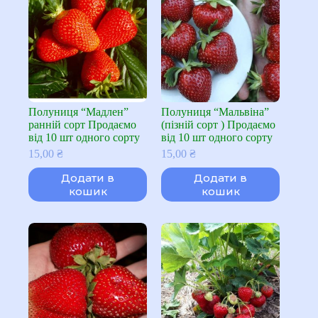
Полуниця “Мадлен”
Полуниця “Мальвіна”
ранній сорт Продаємо
(пізній сорт ) Продаємо
від 10 шт одного сорту
від 10 шт одного сорту
15,00
₴
15,00
₴
Додати в
Додати в
кошик
кошик