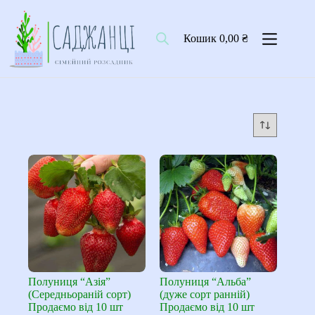
Перейти
до
вмісту
Кошик
0,00
₴
Полуниця “Азія”
Полуниця “Альба”
(Середньораній сорт)
(дуже сорт ранній)
Продаємо від 10 шт
Продаємо від 10 шт