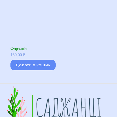
Форзиція
160,00
₴
Додати в кошик