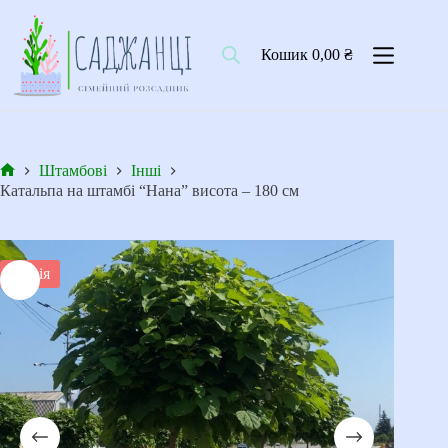
Перейти
до
вмісту
Кошик
0,00
₴
Штамбові
Інші
Головна
Катальпа на штамбі “Нана” висота – 180 см
Акція