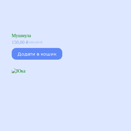
Мушмула
150,00
₴
180,00
₴
Оригінальна
Поточна
ціна:
ціна:
Додати в кошик
180,00 ₴.
150,00 ₴.