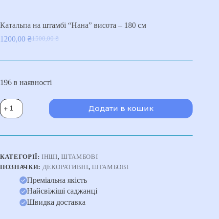
Катальпа на штамбі “Нана” висота – 180 см
1200,00
₴
1500,00
₴
Оригінальна
Поточна
ціна:
ціна:
1500,00 ₴.
1200,00 ₴.
196 в наявності
Катальпа
Додати в кошик
на
штамбі
"Нана"
висота
-
180
КАТЕГОРІЇ:
ІНШІ
,
ШТАМБОВІ
см
ПОЗНАЧКИ:
ДЕКОРАТИВНІ
,
ШТАМБОВІ
кількість
Преміальна якість
Найсвіжіші саджанці
Швидка доставка