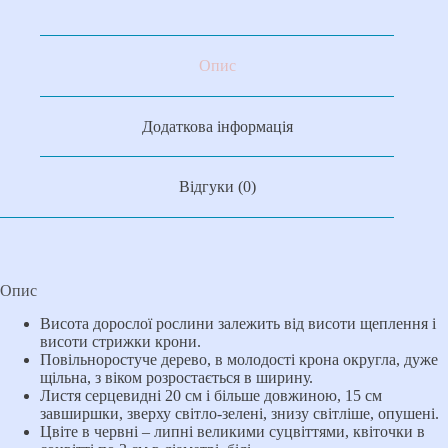
Опис
Додаткова інформація
Відгуки (0)
Опис
Висота дорослої рослини залежить від висоти щеплення і
висоти стрижки крони.
Повільноростуче дерево, в молодості крона округла, дуже
щільна, з віком розростається в ширину.
Листя серцевидні 20 см і більше довжиною, 15 см
завширшки, зверху світло-зелені, знизу світліше, опушені.
Цвіте в червні – липні великими суцвіттями, квіточки в