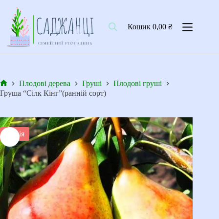
Перейти
до
вмісту
Кошик
0,00
₴
Плодові дерева
Груші
Плодові груші
Головна
Груша “Сілк Кінг”(ранній сорт)
Акція