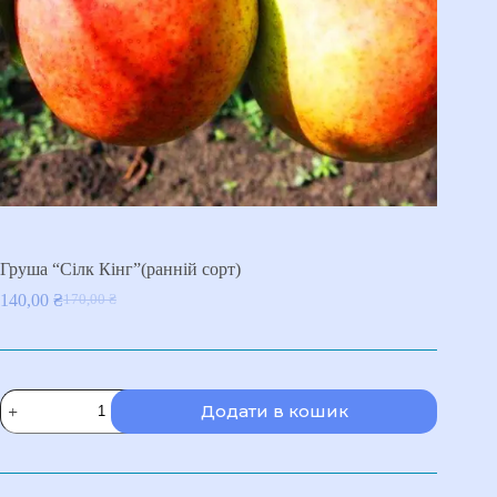
Груша “Сілк Кінг”(ранній сорт)
140,00
₴
170,00
₴
Оригінальна
Поточна
ціна:
ціна:
170,00 ₴.
140,00 ₴.
Груша
Додати в кошик
"Сілк
Кінг"
(ранній
сорт)
кількість