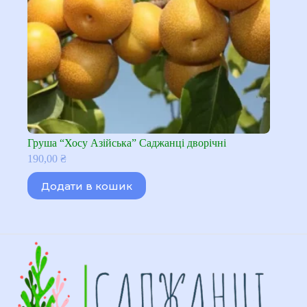
Груша “Хосу Азійська” Саджанці дворічні
190,00
₴
Додати в кошик