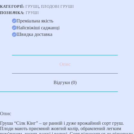
КАТЕГОРІЇ:
ГРУШІ
,
ПЛОДОВІ ГРУШІ
ПОЗНАЧКА:
ГРУШІ
Преміальна якість
Найсвіжіші саджанці
Швидка доставка
Опис
Відгуки (0)
Опис
Груша “Сілк Кінг” – це ранній і дуже врожайний сорт груш.
Плоди мають приємний жовтий колір, обрамлений легким
рум’янцем, досить важкі і великі. Сорт відноситься до різновиду