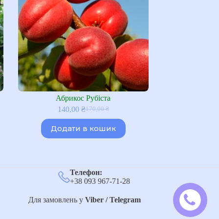
Абрикос Рубіста
140,00
₴
170,00
₴
Оригінальна
Поточна
ціна:
ціна:
Додати в кошик
170,00 ₴.
140,00 ₴.
Телефон:
+38 093 967-71-28
Для замовлень у
Viber / Telegram