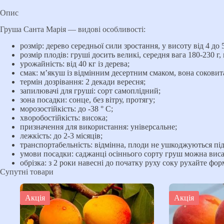
Опис
Груша Санта Марія — видові особливості:
розмір: дерево середньої сили зростання, у висоту від 4 до
розмір плодів: груші досить великі, середня вага 180-230 
урожайність: від 40 кг із дерева;
смак: м’якуш із відмінним десертним смаком, вона соковита
термін дозрівання: 2 декади вересня;
запилювачі для груші: сорт самоплідний;
зона посадки: сонце, без вітру, протягу;
морозостійкість: до -38 ° С;
хворобостійкість: висока;
призначення для використання: універсальне;
лежкість: до 2-3 місяців;
транспортабельність: відмінна, плоди не ушкоджуються під
умови посадки: саджанці осіннього сорту груш можна висад
обрізка: з 2 роки навесні до початку руху соку рухайте фо
Супутні товари
Акція
Акція