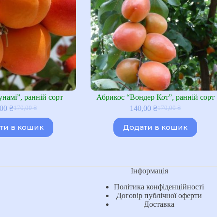
намі”, ранній сорт
Абрикос “Вондер Кот”, ранній сорт
,00
₴
140,00
₴
170,00
₴
170,00
₴
Оригінальна
Поточна
Оригінальна
Поточна
ціна:
ціна:
ціна:
ціна:
ти в кошик
Додати в кошик
170,00 ₴.
140,00 ₴.
170,00 ₴.
140,00 ₴.
Інформація
Політика конфіденційності
Договір публічної оферти
Доставка