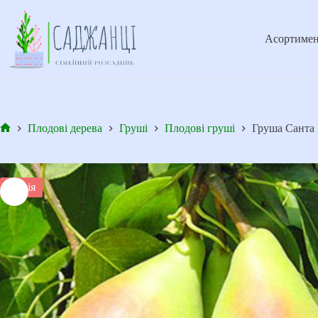
Перейти
до
вмісту
Асортимен
Плодові дерева
Груші
Плодові груші
Груша Санта 
Головна
Акція