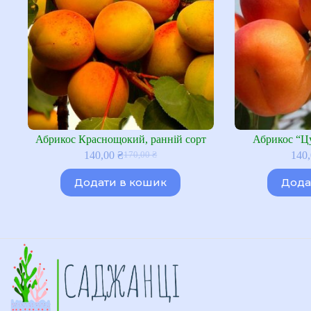
Абрикос Краснощокий, ранній сорт
Абрикос “Цу
140,00
₴
140
170,00
₴
Оригінальна
Поточна
ціна:
ціна:
Додати в кошик
Дода
170,00 ₴.
140,00 ₴.