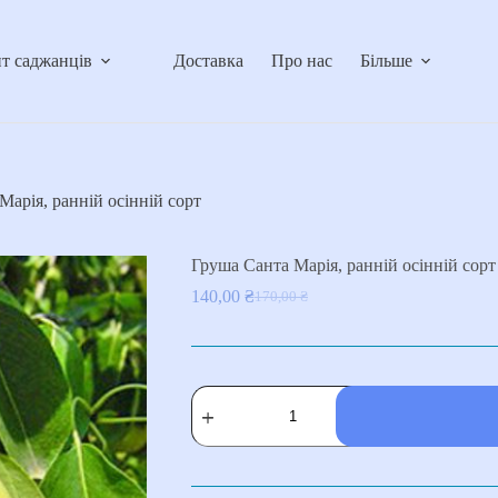
т саджанців
Доставка
Про нас
Більше
Марія, ранній осінній сорт
Груша Санта Марія, ранній осінній сорт
140,00
₴
170,00
₴
Оригінальна
Поточна
ціна:
ціна:
170,00 ₴.
140,00 ₴.
Груша
Санта
Марія,
ранній
осінній
сорт