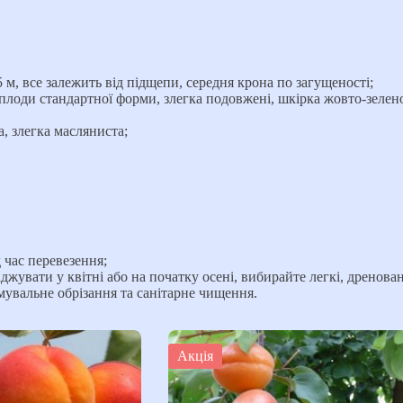
 5 м, все залежить від підщепи, середня крона по загущеності;
г, плоди стандартної форми, злегка подовжені, шкірка жовто-зелен
, злегка масляниста;
 час перевезення;
жувати у квітні або на початку осені, вибирайте легкі, дренован
рмувальне обрізання та санітарне чищення.
Акція