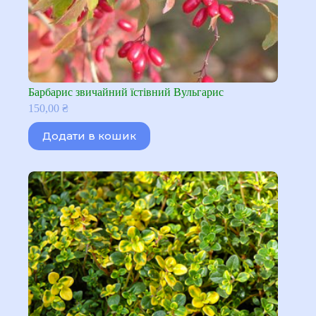
Барбарис звичайний їстівний Вульгарис
150,00
₴
Додати в кошик