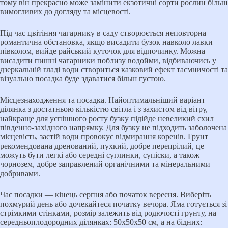
тому він прекрасно може замінити екзотичні сорти рослин більш
вимогливих до догляду та місцевості.
Під час цвітіння чагарнику в саду створюється неповторна
романтична обстановка, якщо висадити бузок навколо лавки
півколом, вийде райський куточок для відпочинку. Можна
висадити пишні чагарники поблизу водойми, відбиваючись у
дзеркальній гладі води створиться казковий ефект таємничості та
візуально посадка буде здаватися більш густою.
Місцезнаходження та посадка. Найоптимальніший варіант —
ділянка з достатньою кількістю світла і з захистом від вітру,
найкраще для успішного росту бузку підійде невеликий схил
південно-західного напрямку. Для бузку не підходить заболочена
місцевість, застій води провокує відмирання коренів. Грунт
рекомендована дренований, пухкий, добре перепрілий, це
можуть бути легкі або середні суглинки, супіски, а також
чорнозем, добре заправлений органічними та мінеральними
добривами.
Час посадки — кінець серпня або початок вересня. Виберіть
похмурий день або дочекайтеся початку вечора. Яма готується зі
стрімкими стінками, розмір залежить від родючості грунту, на
середньоплодородних ділянках: 50х50х50 см, а на бідних: