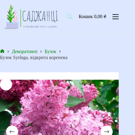
Перейти
до
вмісту
Кошик
0,00
₴
Декоративні
Бузок
Головна
Бузок Syrínga, відкрита коренева