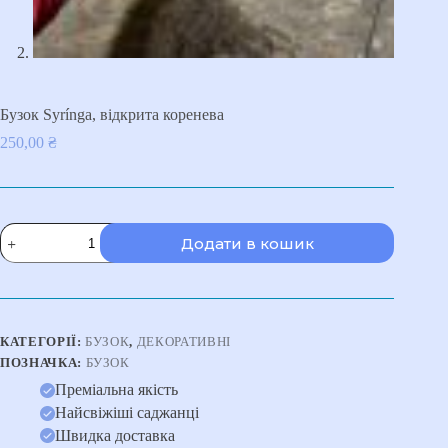
Бузок Syrínga, відкрита коренева
250,00
₴
Бузок
Додати в кошик
Syrínga,
відкрита
коренева
кількість
КАТЕГОРІЇ:
БУЗОК
,
ДЕКОРАТИВНІ
ПОЗНАЧКА:
БУЗОК
Преміальна якість
Найсвіжіші саджанці
Швидка доставка