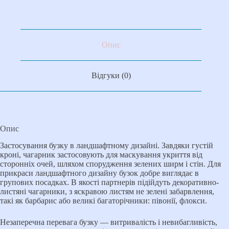
Опис
Відгуки (0)
Опис
Застосування бузку в ландшафтному дизайні. Завдяки густій ​​
кроні, чагарник застосовують для маскування укриття від
сторонніх очей, шляхом спорудження зелених ширм і стін. Для
прикраси ландшафтного дизайну бузок добре виглядає в
групових посадках. В якості партнерів підійдуть декоративно-
листяні чагарники, з яскравою листям не зелені забарвлення,
такі як барбарис або великі багаторічники: півонії, флокси.
Незаперечна перевага бузку — витривалість і невибагливість,