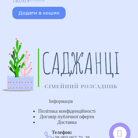
140,00
₴
170,00
₴
Оригінальна
Поточна
ціна:
ціна:
Додати в кошик
170,00 ₴.
140,00 ₴.
Інформація
Політика конфіденційності
Договір публічної оферти
Доставка
Телефон:
+38 093 967-71-28