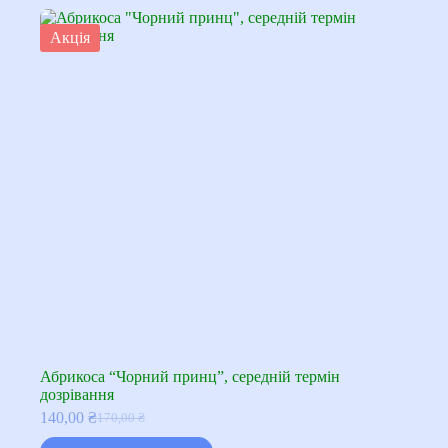
Акція
Абрикоса “Чорний принц”, середній термін
дозрівання
140,00
₴
170,00
₴
Оригінальна
Поточна
ціна:
ціна: