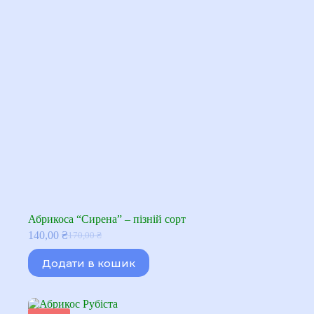
Абрикоса “Сирена” – пізній сорт
140,00
₴
170,00
₴
Оригінальна
Поточна
ціна:
ціна:
Додати в кошик
170,00 ₴.
140,00 ₴.