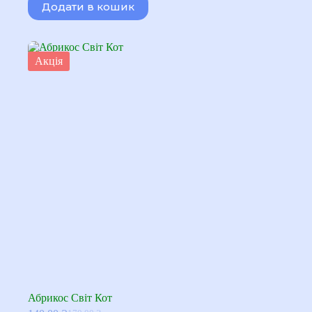
Додати в кошик
170,00 ₴.
140,00 ₴.
Акція
Абрикос Світ Кот