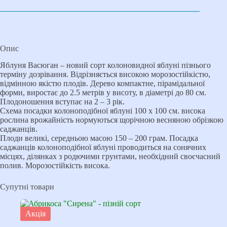
Опис
Яблуня Васюган – новий сорт колоновидної яблуні пізнього
терміну дозрівання. Відрізняється високою морозостійкістю,
відмінною якістю плодів. Дерево компактне, пірамідальної
форми, виростає до 2.5 метрів у висоту, в діаметрі до 80 см.
Плодоношення вступає на 2 – 3 рік.
Схема посадки колоноподібної яблуні 100 х 100 см. висока
рослина врожайність нормуються щорічною весняною обрізкою
саджанців.
Плоди великі, середньою масою 150 – 200 грам. Посадка
саджанців колоноподібної яблуні проводиться на сонячних
місцях, ділянках з родючими грунтами, необхідний своєчасний
полив. Морозостійкість висока.
Супутні товари
Акція