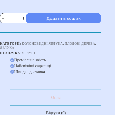
170,00 ₴.
140,00 ₴.
Яблуня
Додати в кошик
"Васюган"
колона,
пізній
термін
дозрівання
кількість
КАТЕГОРІЇ:
КОЛОНОВИДНІ ЯБЛУКА
,
ПЛОДОВІ ДЕРЕВА
,
ЯБЛУКА
ПОЗНАЧКА:
ЯБЛУНІ
Преміальна якість
Найсвіжіші саджанці
Швидка доставка
Опис
Відгуки (0)