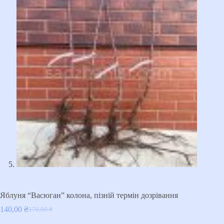
Яблуня “Васюган” колона, пізній термін дозрівання
140,00
₴
170,00
₴
Оригінальна
Поточна
ціна:
ціна: