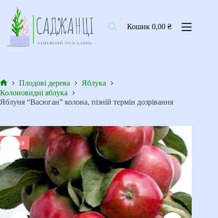
Перейти
до
вмісту
Кошик
0,00
₴
Плодові дерева
Яблука
Головна
Колоновидні яблука
Яблуня “Васюган” колона, пізній термін дозрівання
Акція