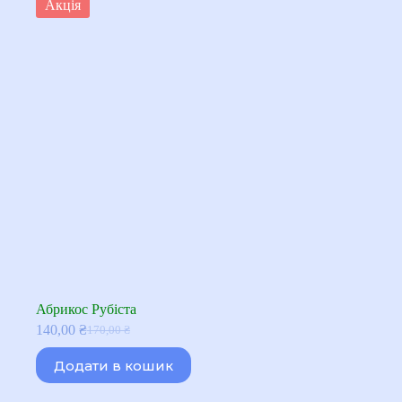
Акція
Абрикос Рубіста
140,00
₴
170,00
₴
Оригінальна
Поточна
ціна:
ціна:
Додати в кошик
170,00 ₴.
140,00 ₴.