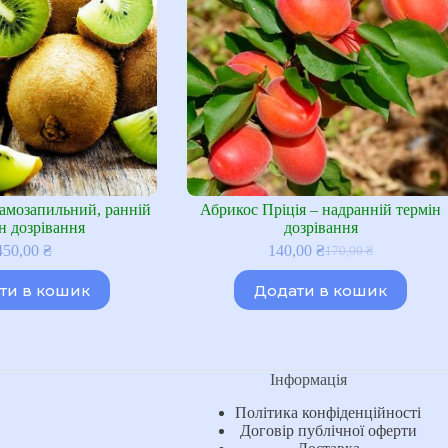
самозапильний, ранній
Абрикос Пріція – надранній термін
н дозрівання
дозрівання
450,00
₴
140,00
₴
170,00
₴
Оригінальна
Поточна
ціна:
ціна:
ти в кошик
Додати в кошик
170,00 ₴.
140,00 ₴.
Інформація
Політика конфіденційності
Договір публічної оферти