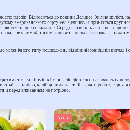
істю плодів. Відноситься до родини Делішес. Знімна зрілість на
улому американського сорту Ред Делішес. Відрізняється крупноп
 швидкоплідне і врожайне. Середня стійкість до парші, підвищен
ь світла, з зеленим відтінком, соковита, щільна, солодка з аром
 до механічного типу пошкоджень відмінний зовнішній вигляд і с
рез вміст маси вітамінів і мінералів дієтологи називають їх «пло
ротьбі з анемією, калій допомагає стабілізувати роботу серця, а
ати її перед вживанням не потрібно.
Акція