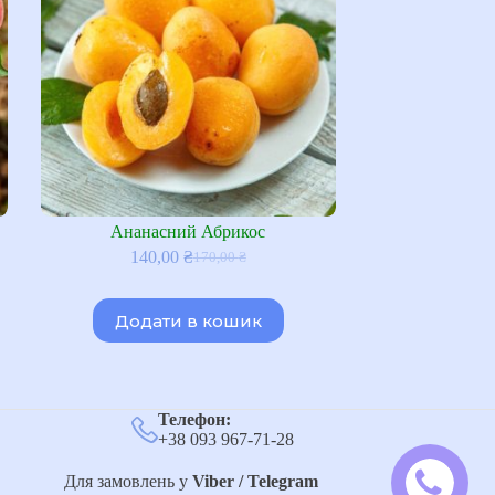
Ананасний Абрикос
140,00
₴
170,00
₴
Оригінальна
Поточна
ціна:
ціна:
170,00 ₴.
140,00 ₴.
Додати в кошик
Телефон:
+38 093 967-71-28
Для замовлень у
Viber / Telegram