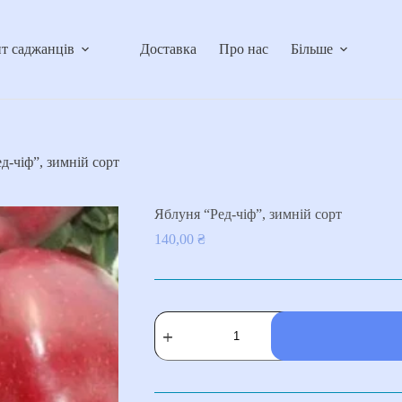
т саджанців
Доставка
Про нас
Більше
д-чіф”, зимній сорт
Яблуня “Ред-чіф”, зимній сорт
140,00
₴
Яблуня
"Ред-
чіф",
зимній
сорт
кількість