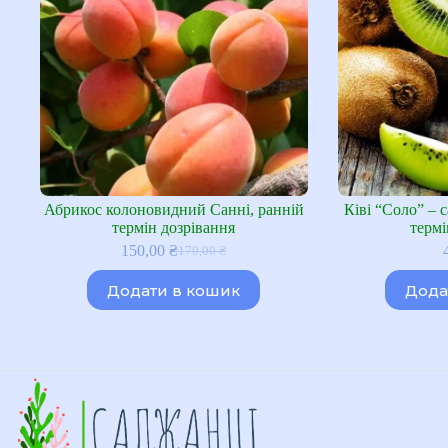
Абрикос колоновидний Санні, ранній
Ківі “Cоло” – 
термін дозрівання
термі
150,00
₴
170,00
₴
Оригінальна
Поточна
ціна:
ціна:
Додати в кошик
Дода
170,00 ₴.
150,00 ₴.