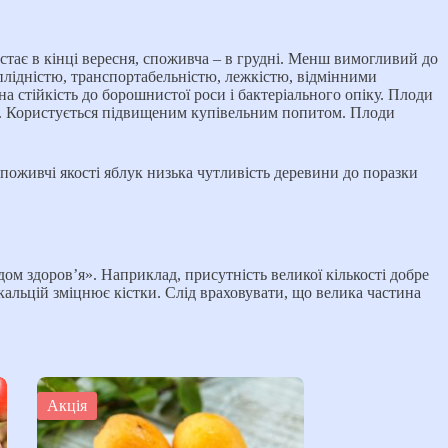
стає в кінці вересня, споживча – в грудні. Менш вимогливий до
лідністю, транспортабельністю, лежкістю, відмінними
а стійкість до борошнистої роси і бактеріального опіку. Плоди
атом. Користується підвищеним купівельним попитом. Плоди
поживчі якості яблук низька чутливість деревини до поразки
дом здоров’я». Наприклад, присутність великої кількості добре
 кальцій зміцнює кістки. Слід враховувати, що велика частина
Акція