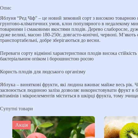
Опис
Яблуня “Ред Чіф” – це новий зимовий сорт з високою товарною як
грунтово-кліматичних умов, клон популярного в недалекому мин
товарними і смаковими якостями плодів. Дерево слаборосле, дуже
дуже великі, масою 180-250г, довгасто-конічні, червоні. М’якот
транспортабельні, добре зберігаються до весни.
Переваги сорту відмінні характеристики плодів висока стійкість
бактеріальним опіком і борошнистою росою
Користь плодів для людського організму
Яблука – виняткові фрукти, які людина вживає майже весь рік. Че
засвоюється людиною заліза дозволяє використовувати фрукт в бо
вітамінів і мікроелементів міститься в шкірці фрукта, тому зчищ
Супутні товари
Акція