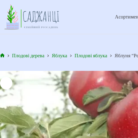
Перейти
до
вмісту
Асортимен
Плодові дерева
Яблука
Плодові яблука
Яблуня “Ре
Головна