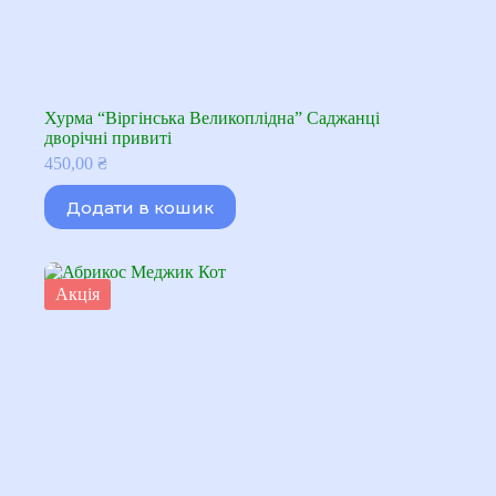
Хурма “Віргінська Великоплідна” Саджанці
дворічні привиті
450,00
₴
Додати в кошик
Акція