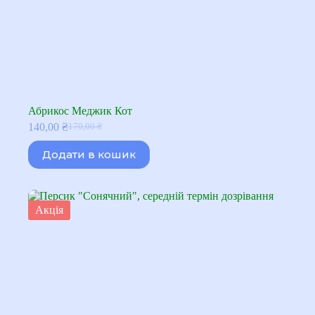
Абрикос Меджик Кот
140,00
₴
170,00
₴
Оригінальна
Поточна
ціна:
ціна:
Додати в кошик
170,00 ₴.
140,00 ₴.
Акція