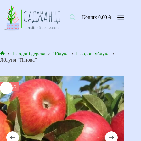
Перейти
до
вмісту
Кошик
0,00
₴
Плодові дерева
Яблука
Плодові яблука
Головна
Яблуня “Пінова”
Акція