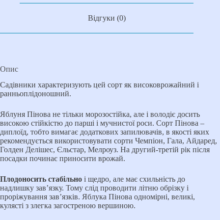
Відгуки (0)
Опис
Садівники характеризують цей сорт як високоврожайний і
ранньоплідоношний.
Яблуня Пінова не тільки морозостійка, але і володіє досить
високою стійкістю до парші і мучнистої роси. Сорт Пінова –
диплоїд, тобто вимагає додаткових запилювачів, в якості яких
рекомендується використовувати сорти Чемпіон, Гала, Айдаред,
Голден Делішес, Єльстар, Мелроуз. На другий-третій рік після
посадки починає приносити врожай.
Плодоносить стабільно
і щедро, але має схильність до
надлишку зав’язку. Тому слід проводити літню обрізку і
проріжування зав’язків. Яблука Пінова одномірні, великі,
кулясті з злегка загостреною вершиною.