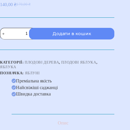
140,00
₴
170,00
₴
Оригінальна
Поточна
ціна:
ціна:
170,00 ₴.
140,00 ₴.
Яблуня
Додати в кошик
"Пінова"
кількість
КАТЕГОРІЇ:
ПЛОДОВІ ДЕРЕВА
,
ПЛОДОВІ ЯБЛУКА
,
ЯБЛУКА
ПОЗНАЧКА:
ЯБЛУНІ
Преміальна якість
Найсвіжіші саджанці
Швидка доставка
Опис