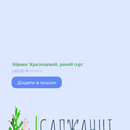
Абрикос Краснощокий, ранній сорт
140,00
₴
170,00
₴
Оригінальна
Поточна
ціна:
ціна:
Додати в кошик
170,00 ₴.
140,00 ₴.