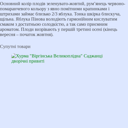
Основний колір плодів зеленувато-жовтий, рум’янець червоно-
помаранчевого кольору з явно помітними крапинками і
штрихами займає близько 2/3 яблука. Тонка шкірка блискуча,
щільна. Яблука Пінова володіють гармонійним кислуватим
смаком з достатньою солодкістю, а так само приємним
ароматом. Плоди визрівають у першій третині осені (кінець
вересня – початок жовтня).
Супутні товари