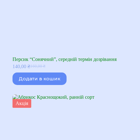
Персик “Сонячний”, середній термін дозрівання
140,00
₴
160,00
₴
Оригінальна
Поточна
ціна:
ціна:
Додати в кошик
160,00 ₴.
140,00 ₴.
Акція