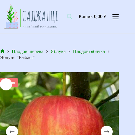
Перейти
до
вмісту
Кошик
0,00
₴
Плодові дерева
Яблука
Плодові яблука
Головна
Яблуня “Ембасі”
Акція