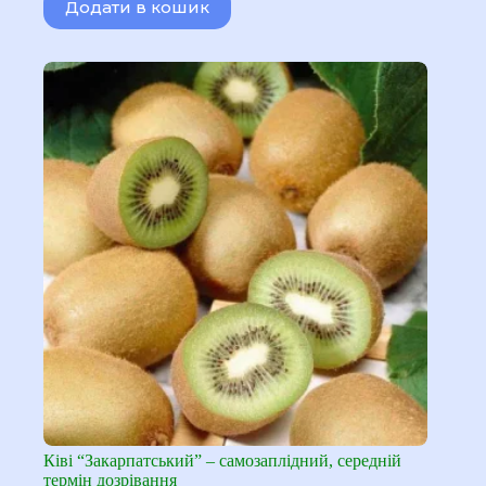
Додати в кошик
170,00 ₴.
140,00 ₴.
Ківі “Закарпатський” – самозаплідний, середній
термін дозрівання