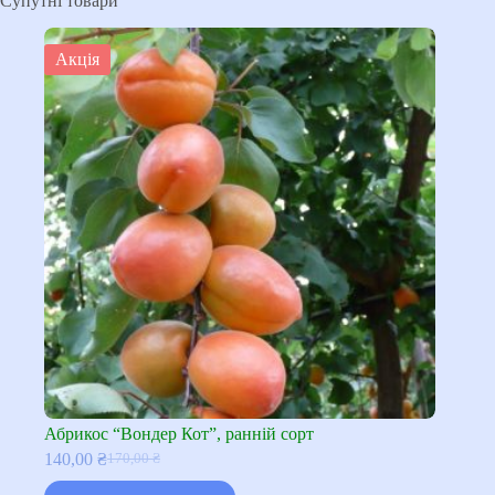
Супутні товари
Акція
Абрикос “Вондер Кот”, ранній сорт
140,00
₴
170,00
₴
Оригінальна
Поточна
ціна:
ціна: