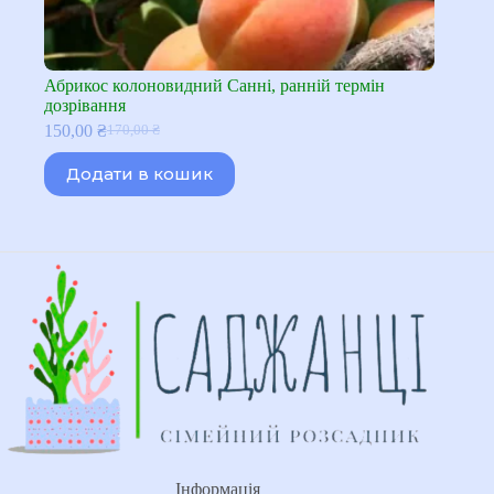
Абрикос колоновидний Санні, ранній термін
дозрівання
150,00
₴
170,00
₴
Оригінальна
Поточна
ціна:
ціна:
Додати в кошик
170,00 ₴.
150,00 ₴.
Інформація