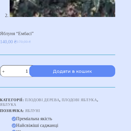
Яблуня “Ембасі”
140,00
₴
170,00
₴
Оригінальна
Поточна
ціна:
ціна:
170,00 ₴.
140,00 ₴.
Яблуня
Додати в кошик
"Ембасі"
кількість
КАТЕГОРІЇ:
ПЛОДОВІ ДЕРЕВА
,
ПЛОДОВІ ЯБЛУКА
,
ЯБЛУКА
ПОЗНАЧКА:
ЯБЛУНІ
Преміальна якість
Найсвіжіші саджанці