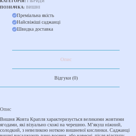
КАТЕГОРІЯ:
ГІБРИДИ
ПОЗНАЧКА:
ВИШНІ
Преміальна якість
Найсвіжіші саджанці
Швидка доставка
Опис
Відгуки (0)
Опис
Вишня Жовта Крапля характеризується великими жовтими
ягодами, які візуально схожі на черешню. М’якуш ніжний,
солодкий, з невеликою ноткою вишневої кислинки. Саджанці
вишні висаджують рано восени, або навесні, після відступу