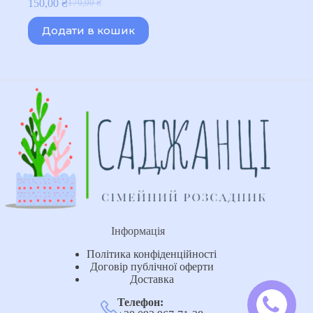
150,00
₴
170,00
₴
Оригінальна
Поточна
ціна:
ціна:
Додати в кошик
170,00 ₴.
150,00 ₴.
Інформація
Політика конфіденційності
Договір публічної оферти
Доставка
Телефон: