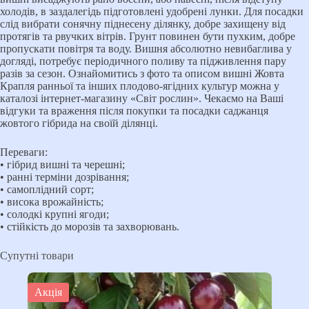
холодів, в заздалегідь підготовлені удобрені лунки. Для посадки
слід вибрати сонячну піднесену ділянку, добре захищену від
протягів та рвучких вітрів. Грунт повинен бути пухким, добре
пропускати повітря та воду. Вишня абсолютно невибаглива у
догляді, потребує періодичного поливу та підживлення пару
разів за сезон. Ознайомитись з фото та описом вишні Жовта
Крапля ранньої та інших плодово-ягідних культур можна у
каталозі інтернет-магазину «Світ рослин». Чекаємо на Ваші
відгуки та враження після покупки та посадки саджанця
жовтого гібрида на своїй ділянці.
Переваги:
• гібрид вишні та черешні;
• ранні терміни дозрівання;
• самоплідний сорт;
• висока врожайність;
• солодкі крупні ягоди;
• стійкість до морозів та захворювань.
Супутні товари
Акція