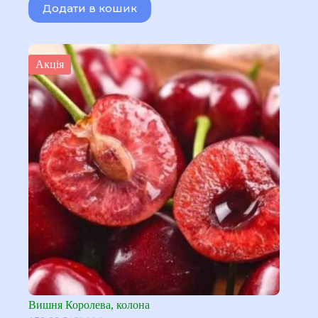
Додати в кошик
190,00 ₴.
150,00 ₴.
Акція
Вишня Королева, колона