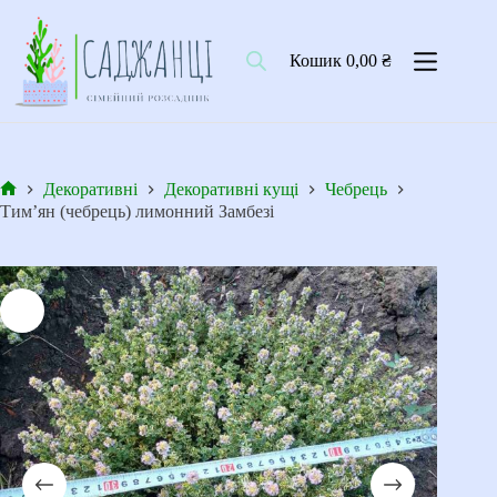
Перейти
до
вмісту
Кошик
0,00
₴
Декоративні
Декоративні кущі
Чебрець
Головна
Тим’ян (чебрець) лимонний Замбезі