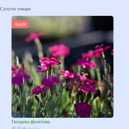
Супутні товари
Акція
Гвоздика фіолетова
80,00
₴
100,00
₴