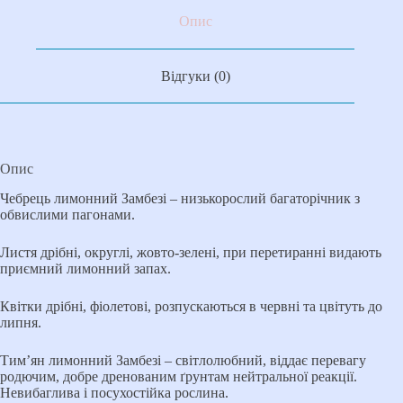
Опис
Відгуки (0)
Опис
Чебрець лимонний Замбезі – низькорослий багаторічник з
обвислими пагонами.
Листя дрібні, округлі, жовто-зелені, при перетиранні видають
приємний лимонний запах.
Квітки дрібні, фіолетові, розпускаються в червні та цвітуть до
липня.
Тим’ян лимонний Замбезі – світлолюбний, віддає перевагу
родючим, добре дренованим ґрунтам нейтральної реакції.
Невибаглива і посухостійка рослина.