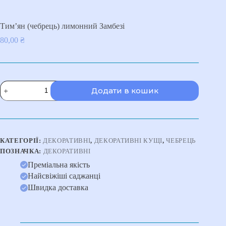
Тим’ян (чебрець) лимонний Замбезі
80,00
₴
Тим'ян
Додати в кошик
(чебрець)
лимонний
Замбезі
кількість
КАТЕГОРІЇ:
ДЕКОРАТИВНІ
,
ДЕКОРАТИВНІ КУЩІ
,
ЧЕБРЕЦЬ
ПОЗНАЧКА:
ДЕКОРАТИВНІ
Преміальна якість
Найсвіжіші саджанці
Швидка доставка