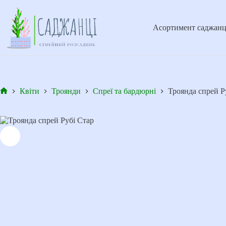
Перейти
до
вмісту
Асортимент саджанц
Квіти
Троянди
Спреї та бардюрні
Троянда спрей Р
Головна