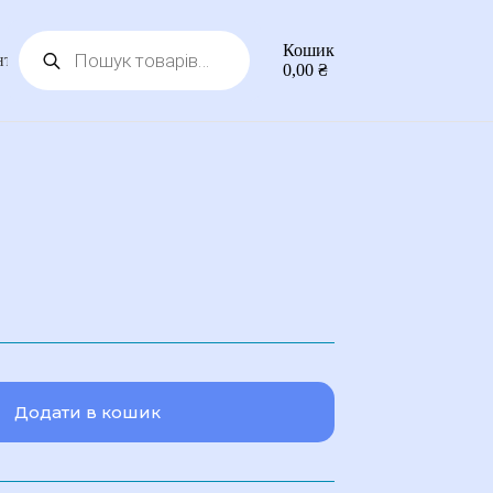
Пошук
Кошик
товарів
нтакти
0,00
₴
Додати в кошик