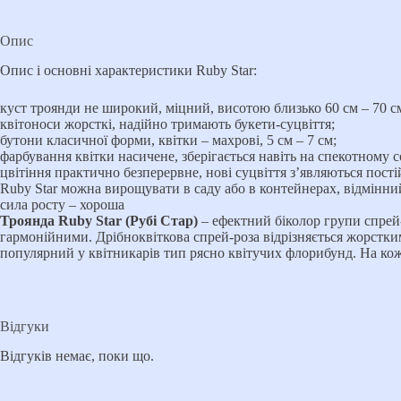
Опис
Опис і основні характеристики Ruby Star:
куст троянди не широкий, міцний, висотою близько 60 см – 70 с
квітоноси жорсткі, надійно тримають букети-суцвіття;
бутони класичної форми, квітки – махрові, 5 см – 7 см;
фарбування квітки насичене, зберігається навіть на спекотному с
цвітіння практично безперервне, нові суцвіття з’являються пост
Ruby Star можна вирощувати в саду або в контейнерах, відмінний
сила росту – хороша
Троянда Ruby Star (Рубі Стар)
– ефектний біколор групи спрей
гармонійними. Дрібноквіткова спрей-роза відрізняється жорстки
популярний у квітникарів тип рясно квітучих флорибунд. На кожно
Відгуки
Відгуків немає, поки що.