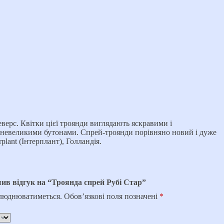
ерс. Квітки цієї троянди виглядають яскравими і
ні невеликими бутонами. Спрей-троянди порівняно новий і дуже
lant (Інтерплант), Голландія.
ив відгук на “Троянда спрей Рубі Стар”
илюднюватиметься.
Обов’язкові поля позначені
*