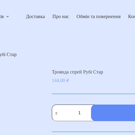
ів
Доставка
Про нас
Обмін та повернення
Ко
убі Стар
Троянда спрей Рубі Стар
144,00
₴
Троянда спрей
Рубі
Стар
кількість