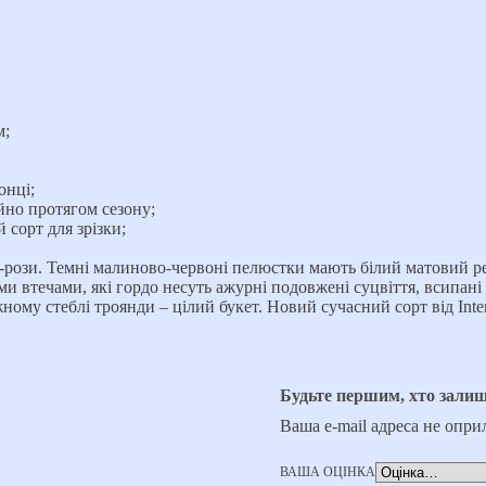
м;
онці;
ійно протягом сезону;
 сорт для зрізки;
-рози. Темні малиново-червоні пелюстки мають білий матовий рев
ми втечами, які гордо несуть ажурні подовжені суцвіття, всипа
му стеблі троянди – цілий букет. Новий сучасний сорт від Interp
Будьте першим, хто залиш
Ваша e-mail адреса не опр
ВАША ОЦІНКА