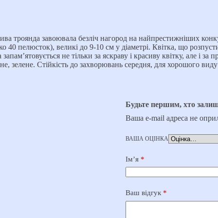
ва троянда завоювала безліч нагород на найпрестижніших конку
о 40 пелюсток), великі до 9-10 см у діаметрі. Квітка, що розпуст
 запам’ятовується не тільки за яскраву і красиву квітку, але і з
не, зелене. Стійкість до захворювань середня, для хорошого вид
Будьте першим, хто залиш
Ваша e-mail адреса не опр
ВАША ОЦІНКА
Ім’я
*
Ваш відгук
*