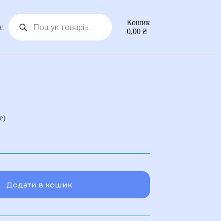
Пошук
Кошик
товарів
нтакти
0,00
₴
e)
Додати в кошик