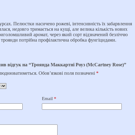
рсах. Пелюстки насичено рожеві, інтенсивність їх забарвлення
илася, недовго тримається на кущі, але велика кількість нових
а приголомшливий аромат, через який сорт відзначений безліччю
у троянди потрібна профілактична обробка фунгіцидами.
ив відгук на “Троянда Маккартні Роуз (McCartney Rose)”
илюднюватиметься.
Обов’язкові поля позначені
*
Email
*