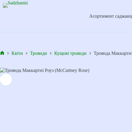
Перейти
до
вмісту
Асортимент саджанц
Квіти
Троянди
Кущові троянди
Троянда Маккартні
Головна