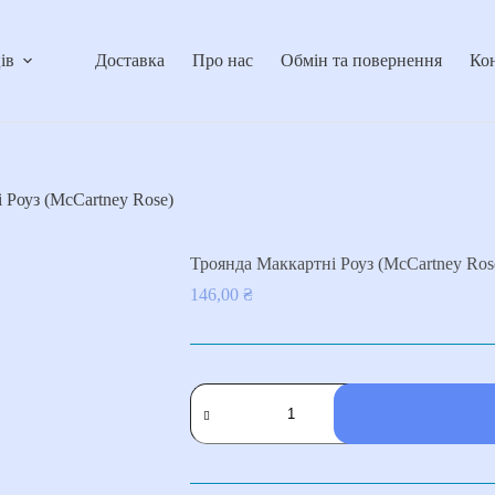
ів
Доставка
Про нас
Обмін та повернення
Ко
 Роуз (McCartney Rose)
Троянда Маккартні Роуз (McCartney Ros
146,00
₴
Троянда
Маккартні
Роуз
(McCartney
Rose)
кількість