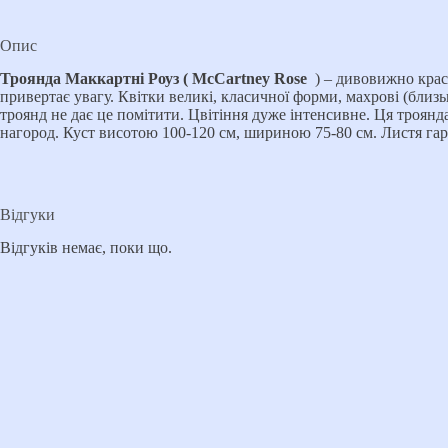
Опис
Троянда Маккартні Роуз ( McCartney Rose
) – дивовижно краси
привертає увагу. Квітки великі, класичної форми, махрові (близьк
троянд не дає це помітити. Цвітіння дуже інтенсивне. Ця троянда
нагород. Куст висотою 100-120 см, шириною 75-80 см. Листя гар
Відгуки
Відгуків немає, поки що.