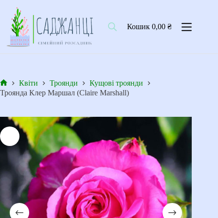
Перейти
до
вмісту
Кошик
0,00
₴
Квіти
Троянди
Кущові троянди
Головна
Троянда Клер Маршал (Claire Marshall)