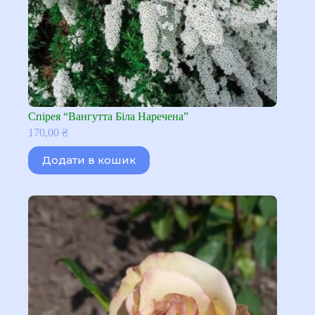
Спірея “Вангутта Біла Наречена”
170,00
₴
Додати в кошик