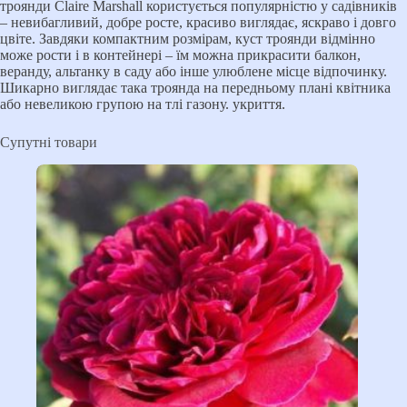
троянди Claire Marshall користується популярністю у садівників
– невибагливий, добре росте, красиво виглядає, яскраво і довго
цвіте. Завдяки компактним розмірам, куст троянди відмінно
може рости і в контейнері – їм можна прикрасити балкон,
веранду, альтанку в саду або інше улюблене місце відпочинку.
Шикарно виглядає така троянда на передньому плані квітника
або невеликою групою на тлі газону. укриття.
Супутні товари