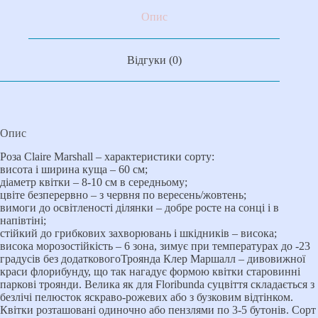
Опис
Відгуки (0)
Опис
Роза Claire Marshall – характеристики сорту:
висота і ширина куща – 60 см;
діаметр квітки – 8-10 см в середньому;
цвіте безперервно – з червня по вересень/жовтень;
вимоги до освітленості ділянки – добре росте на сонці і в
напівтіні;
стійкий до грибкових захворювань і шкідників – висока;
висока морозостійкість – 6 зона, зимує при температурах до -23
градусів без додатковогоТроянда Клер Маршалл – дивовижної
краси флорибунду, що так нагадує формою квітки старовинні
паркові троянди. Велика як для Floribunda суцвіття складається з
безлічі пелюсток яскраво-рожевих або з бузковим відтінком.
Квітки розташовані одиночно або пензлями по 3-5 бутонів. Сорт