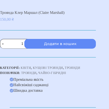
Троянда Клер Маршал (Claire Marshall)
150,00
₴
Троянда
Додати в кошик
Клер
Маршал
(Claire
Marshall)
кількість
КАТЕГОРІЇ:
КВІТИ
,
КУЩОВІ ТРОЯНДИ
,
ТРОЯНДИ
ПОЗНАЧКИ:
ТРОЯНДИ
,
ЧАЙНО-ГІБРИДНІ
Преміальна якість
Найсвіжіші саджанці
Швидка доставка