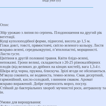
Відгуки (0)
Опис
Збір урожаю з липня по серпень. Плодоношення на другий рік
вегетації.
Кущі куполоподібної форми, піднесені, висота до 1,5 м.
Гілки довгі, товсті, прямостоячі, світло-зеленого кольору. Листя
яскраво-зелені, середньокрупні, п’ятилопастні, морщинисті.
Листя густе.
Цвітіння в другій половині травня. Квіти блідо-зелені,
непоказні. Грони великі, складаються з 20-25 різнокаліберних
плодів (від великих до дрібних на кінцях кистей), вага 1,3-4 г.
Шкіра ягід чорна, пружна, блискуча. Зрілі ягоди не обсипаються.
М’якуш соковита, не водяниста, темно-зелена. Смак десертний,
гармонійний, кисло-солодкий, з винним смаком. Аромат
яскраво виражений. Добре переносить мороз, посуху.
Стійкий до бактеріальних хвороб: мучнистої роси, антракнозу та
ін.
Умови для вирощування: