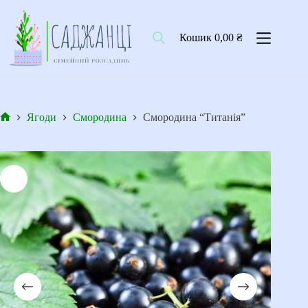
Перейти
до
вмісту
Кошик
0,00
₴
Ягоди
Смородина
Смородина “Титанія”
Головна