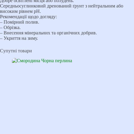
Добре освітлені місця або полудень.
Середньосуглинковий дренований ґрунт з нейтральним або
високим рівнем pH.
Рекомендації щодо догляду:
– Помірний полив.
– Обрізка.
– Внесення мінеральних та органічних добрив.
– Укриття на зиму.
Супутні товари