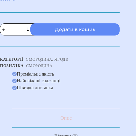
Смородина
Додати в кошик
"Титанія"
кількість
КАТЕГОРІЇ:
СМОРОДИНА
,
ЯГОДИ
ПОЗНАЧКА:
СМОРОДИНА
Преміальна якість
Найсвіжіші саджанці
Швидка доставка
Опис