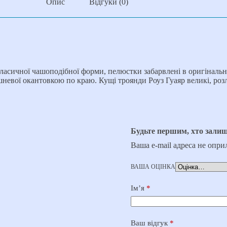
Опис
Відгуки (0)
сичної чашоподібної форми, пелюстки забарвлені в оригінальне 
ишневої окантовкою по краю. Кущі троянди Роуз Гуаяр великі, р
Будьте першим, хто зали
Ваша e-mail адреса не опр
ВАША ОЦІНКА
Ім’я
*
Ваш відгук
*