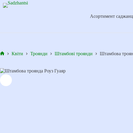
Перейти
до
вмісту
Асортимент саджанц
Квіти
Троянди
Штамбові троянди
Штамбова троян
Головна