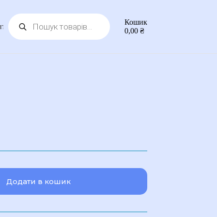
Пошук
Кошик
товарів
нтакти
0,00
₴
Додати в кошик