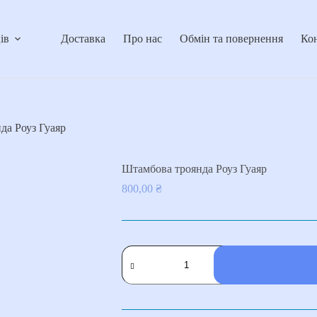
ів
Доставка
Про нас
Обмін та повернення
Ко
да Роуз Гуаяр
Штамбова троянда Роуз Гуаяр
800,00
₴
Штамбова
троянда
Роуз
Гуаяр
кількість