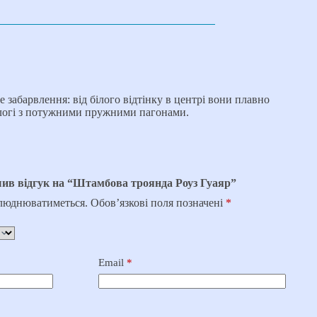
забарвлення: від білого відтінку в центрі вони плавно
озлогі з потужними пружними пагонами.
шив відгук на “Штамбова троянда Роуз Гуаяр”
илюднюватиметься.
Обов’язкові поля позначені
*
Email
*