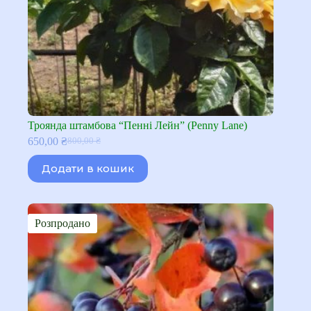
Троянда штамбова “Пенні Лейн” (Penny Lane)
650,00
₴
800,00
₴
Оригінальна
Поточна
ціна:
ціна:
Додати в кошик
800,00 ₴.
650,00 ₴.
Розпродано