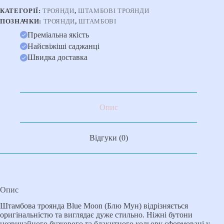
кількість
КАТЕГОРІЇ:
ТРОЯНДИ
,
ШТАМБОВІ ТРОЯНДИ
ПОЗНАЧКИ:
ТРОЯНДИ
,
ШТАМБОВІ
Преміальна якість
Найсвіжіші саджанці
Швидка доставка
Опис
Відгуки (0)
Опис
Штамбова троянда Blue Moon (Блю Мун) відрізняється
оригінальністю та виглядає дуже стильно. Ніжні бутони
незвичайного бузкового та блакитного кольору сформовані у