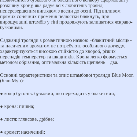
розкішну крону, яка радує всіх любителів троянд
неперевершеним виглядом з весни до осені. Під впливом
прямих сонячних променів пелюстки блякнуть, при
вирощуванні штамбів у тіні продовжують залишатися яскраво-
бузковими.
Саджанці троянди з романтичною назвою «блакитний місяць»
та насиченим ароматом не потребують особливого догляду,
характеризуються високою стійкістю до хвороб, різких
перепадів температур та шкідників. Крона легко формується
методом обрізання, оптимальна кількість щеплень – два.
Основні характеристики та опис штамбової троянди Blue Moon
(Блю Мун):
● колір бутонів: бузковий, що переходить у блакитний;
● крона: пишна;
● листя: глянсове, дрібне;
● аромат: насичений;