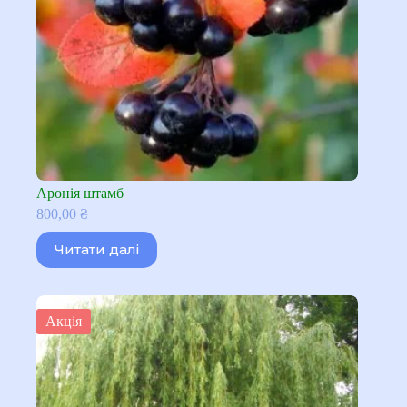
Аронія штамб
800,00
₴
Читати далі
Акція