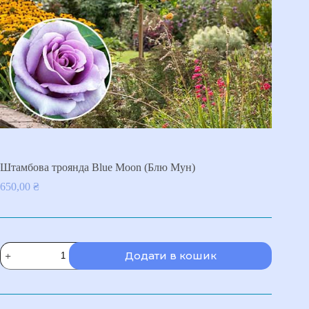
Штамбова троянда Blue Moon (Блю Мун)
650,00
₴
Штамбова
Додати в кошик
троянда
Blue
Moon
(Блю
Мун)