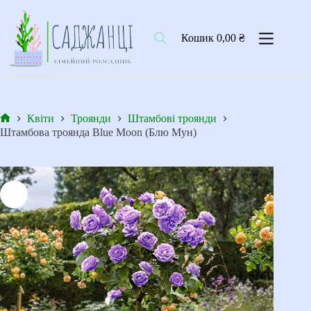
Перейти
до
вмісту
Кошик
0,00
₴
Квіти
Троянди
Штамбові троянди
Головна
Штамбова троянда Blue Moon (Блю Мун)