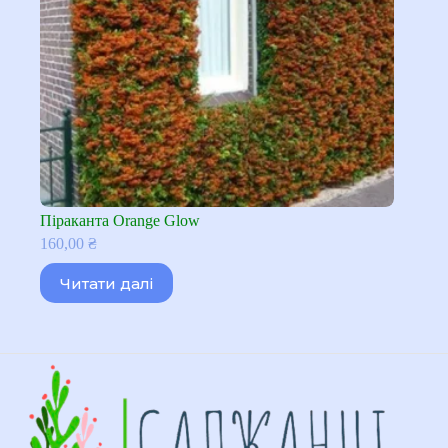
Піраканта Orange Glow
160,00
₴
Читати далі