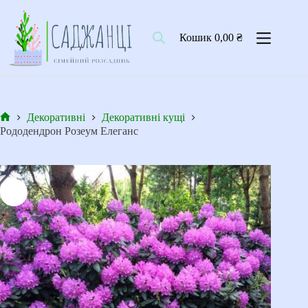
Перейти
до
вмісту
Кошик
0,00
₴
Декоративні
Декоративні кущі
Головна
Рододендрон Розеум Елеганс