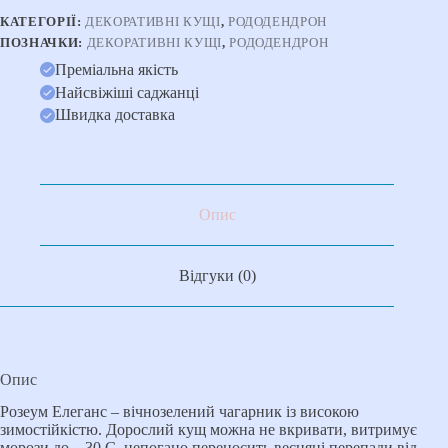
КАТЕГОРІЇ:
ДЕКОРАТИВНІ КУЩІ
,
РОДОДЕНДРОН
ПОЗНАЧКИ:
ДЕКОРАТИВНІ КУЩІ
,
РОДОДЕНДРОН
Преміальна якість
Найсвіжіші саджанці
Швидка доставка
Опис
Відгуки (0)
Опис
Розеум Елеганс – вічнозелений чагарник із високою
зимостійкістю. Дорослий кущ можна не вкривати, витримує
морози до – 30 С, непогано переносить весняні перепади від