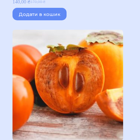
140,00
₴
170,00
₴
Оригінальна
Поточна
ціна:
ціна:
Додати в кошик
170,00 ₴.
140,00 ₴.