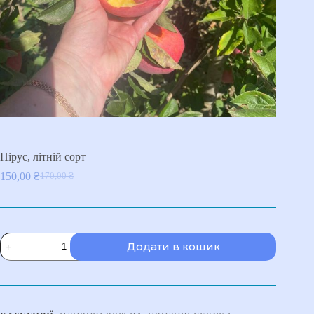
Пірус, літній сорт
150,00
₴
170,00
₴
Оригінальна
Поточна
ціна:
ціна:
170,00 ₴.
150,00 ₴.
Пірус,
Додати в кошик
літній
сорт
кількість