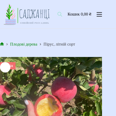
Перейти
до
вмісту
Кошик
0,00
₴
Плодові дерева
Пірус, літній сорт
Головна
Акція