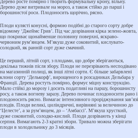
Дерево росте помірно і творить формувальну крону, вільну.
Дерево дуже витривале на мороз, а також стійко до парші і
борошнистої роси. Плодоносить щорічно, рясно.
Плоди кулясті конусні, формою подібні до старого сорту добре
відомому ‘Джеймс Грив’. Під час дозрівання кірка зелено-жовта,
що покриває щонайменше половину поверхні, яскраво-
червоним рум’янцем. М’якуш дуже соковитий, кислувато-
солодкий, як ранній сорт дуже смачний.
Це перший, літній сорт, з плодами, що добре зберігаються,
декілька тижнів після збору. Плоди не перезрівають несподівано
на магазинній полиці, як інші літні сорти. Є більше забарвлені
клони сорту ‘Делькорф’, вирощеного в розсадниках Дельбара у
Франції. Дерева ростуть помірно, формує міцну конструкцію.
Мало стійкі до морозу і досить податливі на паршу, борошнисту
росу, а також вогневу заразу. Дерево починає плодоносити рано і
плодоносить рясно. Вимагає інтенсивного проріджування зав’язі
плодів. Плоди великі, циліндричні, вирівняні за величиною до
‘Целесте’, а за рум’янцем, до – ‘Амбассі’. М’якуш хрусткий,
дуже соковитий, солодко-кислий. Плоди дозрівають у кінці
серпня. Вимагають 2-3 кратні збори. Тривало можна зберігати
плоди в холодильнику до 3 місяців.