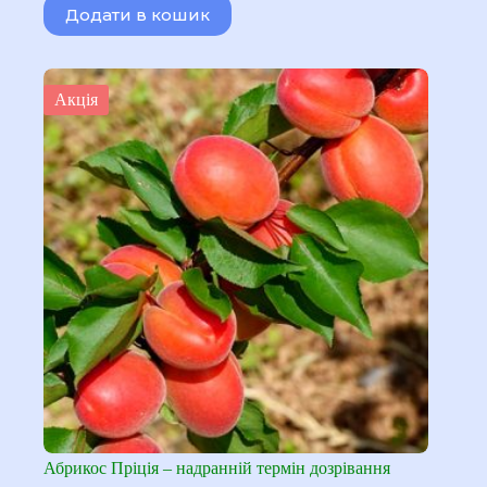
Додати в кошик
160,00 ₴.
140,00 ₴.
Акція
Абрикос Пріція – надранній термін дозрівання