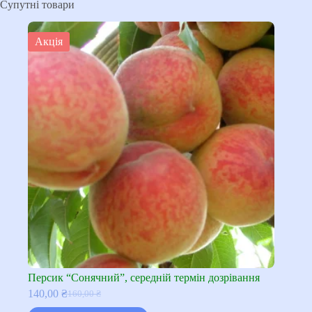
Супутні товари
Акція
Персик “Сонячний”, середній термін дозрівання
140,00
₴
160,00
₴
Оригінальна
Поточна
ціна:
ціна: