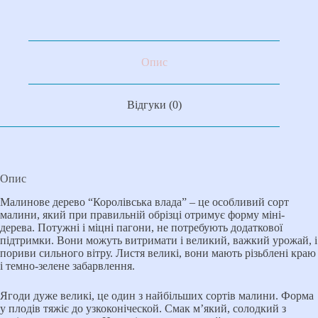
Опис
Відгуки (0)
Опис
Малинове дерево “Королівська влада” – це особливий сорт
малини, який при правильній обрізці отримує форму міні-
дерева. Потужні і міцні пагони, не потребують додаткової
підтримки. Вони можуть витримати і великий, важкий урожай, і
пориви сильного вітру. Листя великі, вони мають різьблені краю
і темно-зелене забарвлення.
Ягоди дуже великі, це один з найбільших сортів малини. Форма
у плодів тяжіє до узкоконіческой. Смак м’який, солодкий з