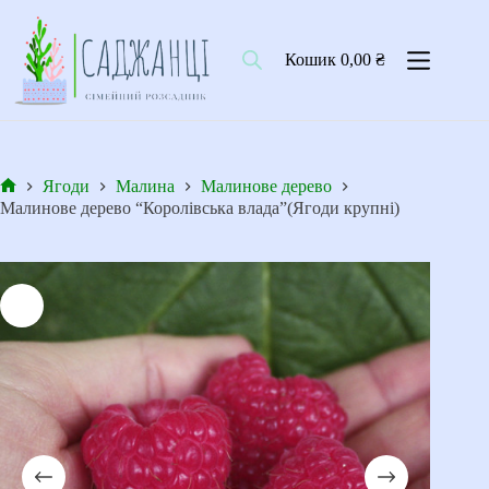
Перейти
до
вмісту
Кошик
0,00
₴
Ягоди
Малина
Малинове дерево
Головна
Малинове дерево “Королівська влада”(Ягоди крупні)