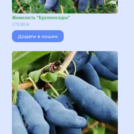
Жимолость “Крупноплідна”
170,00
₴
Додати в кошик