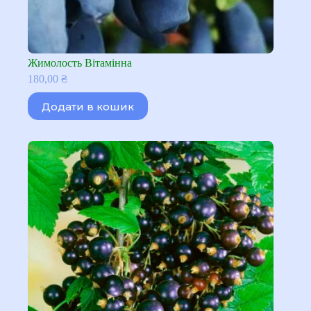
Жимолость Вітамінна
180,00
₴
Додати в кошик