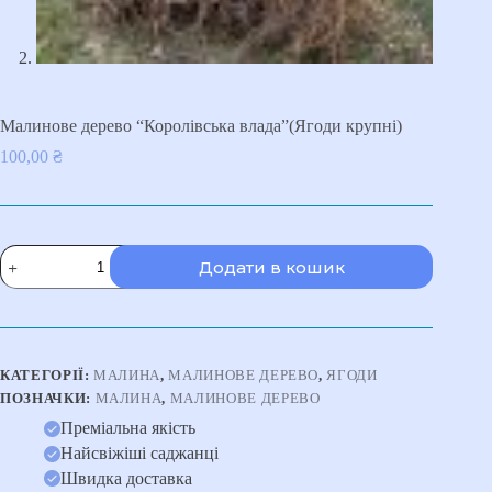
Малинове дерево “Королівська влада”(Ягоди крупні)
100,00
₴
Малинове
Додати в кошик
дерево
"Королівська
влада"
(Ягоди
крупні)
кількість
КАТЕГОРІЇ:
МАЛИНА
,
МАЛИНОВЕ ДЕРЕВО
,
ЯГОДИ
ПОЗНАЧКИ:
МАЛИНА
,
МАЛИНОВЕ ДЕРЕВО
Преміальна якість
Найсвіжіші саджанці
Швидка доставка