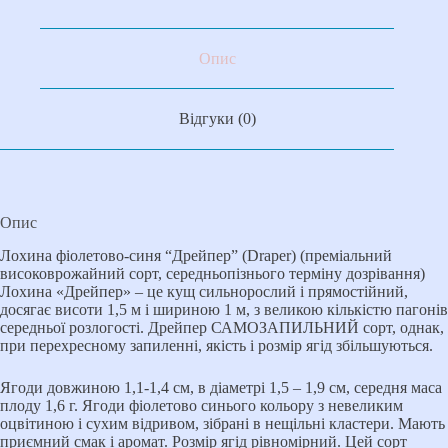
Опис
Відгуки (0)
Опис
Лохина фіолетово-синя “Дрейпер” (Draper) (преміальний
високоврожайний сорт, середньопізнього терміну дозрівання)
Лохина «Дрейпер» – це кущ сильнорослий і прямостійний,
досягає висоти 1,5 м і шириною 1 м, з великою кількістю пагонів
середньої розлогості. Дрейпер САМОЗАПИЛЬНИЙ сорт, однак,
при перехресному запиленні, якість і розмір ягід збільшуються.
Ягоди довжиною 1,1-1,4 см, в діаметрі 1,5 – 1,9 см, середня маса
плоду 1,6 г. Ягоди фіолетово синього кольору з невеликим
оцвітиною і сухим відривом, зібрані в нещільні кластери. Мають
приємний смак і аромат. Розмір ягід рівномірний. Цей сорт