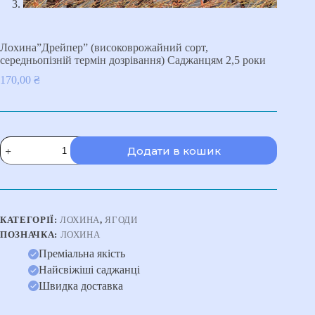
Лохина”Дрейпер” (високоврожайний сорт,
середньопізній термін дозрівання) Саджанцям 2,5 роки
170,00
₴
Лохина"Дрейпер"
Додати в кошик
(високоврожайний
сорт,
середньопізній
термін
дозрівання)
Саджанцям
КАТЕГОРІЇ:
ЛОХИНА
,
ЯГОДИ
2,5
ПОЗНАЧКА:
ЛОХИНА
роки
кількість
Преміальна якість
Найсвіжіші саджанці
Швидка доставка