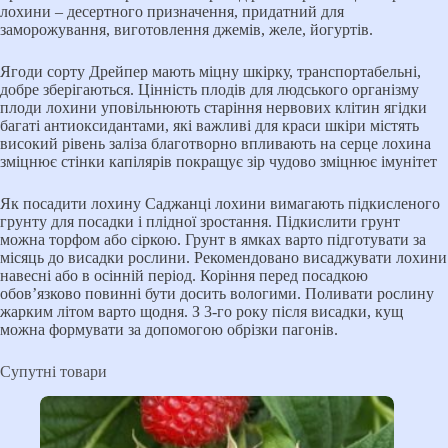
лохини – десертного призначення, придатний для
заморожування, виготовлення джемів, желе, йогуртів.
Ягоди сорту Дрейпер мають міцну шкірку, транспортабельні,
добре зберігаються. Цінність плодів для людського організму
плоди лохини уповільнюють старіння нервових клітин ягідки
багаті антиоксидантами, які важливі для краси шкіри містять
високий рівень заліза благотворно впливають на серце лохина
зміцнює стінки капілярів покращує зір чудово зміцнює імунітет
Як посадити лохину Саджанці лохини вимагають підкисленого
грунту для посадки і плідної зростання. Підкислити грунт
можна торфом або сіркою. Грунт в ямках варто підготувати за
місяць до висадки рослини. Рекомендовано висаджувати лохини
навесні або в осінній період. Коріння перед посадкою
обов’язково повинні бути досить вологими. Поливати рослину
жарким літом варто щодня. З 3-го року після висадки, кущ
можна формувати за допомогою обрізки пагонів.
Супутні товари