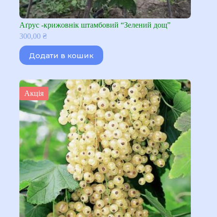
Аґрус -крижовнік штамбовий “Зелений дощ”
300,00
₴
Додати в кошик
Акція