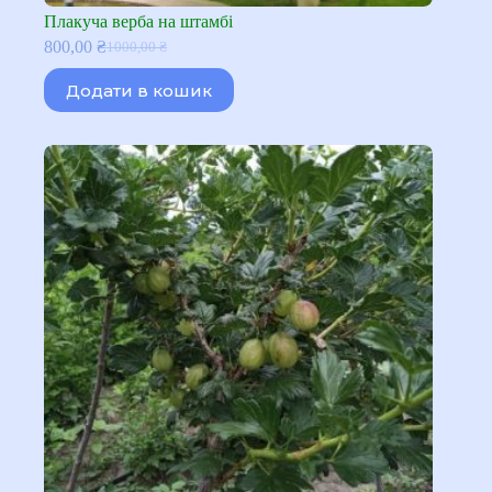
Плакуча верба на штамбі
800,00
₴
1000,00
₴
Оригінальна
Поточна
ціна:
ціна:
Додати в кошик
1000,00 ₴.
800,00 ₴.