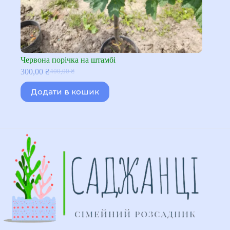
Червона порічка на штамбі
300,00
₴
400,00
₴
Оригінальна
Поточна
ціна:
ціна:
Додати в кошик
400,00 ₴.
300,00 ₴.