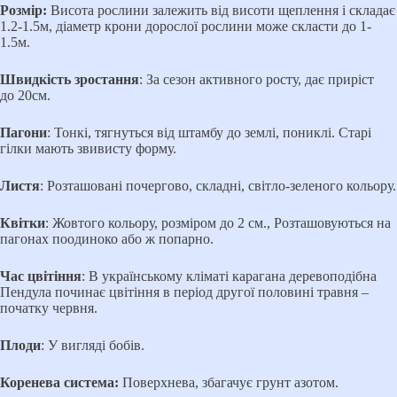
Розмір:
Висота рослини залежить від висоти щеплення і складає
1.2-1.5м, діаметр крони дорослої рослини може скласти до 1-
1.5м.
Швидкість зростання
: За сезон активного росту, дає приріст
до 20см.
Пагони
: Тонкі, тягнуться від штамбу до землі, пониклі. Старі
гілки мають звивисту форму.
Листя
: Розташовані почергово, складні, світло-зеленого кольору.
Квітки
: Жовтого кольору, розміром до 2 см., Розташовуються на
пагонах поодиноко або ж попарно.
Час цвітіння
: В українському кліматі карагана деревоподібна
Пендула починає цвітіння в період другої половині травня –
початку червня.
Плоди
: У вигляді бобів.
Коренева система:
Поверхнева, збагачує грунт азотом.