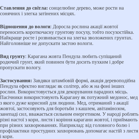
Ставлення до світла:
сонцелюбне дерево, може рости на
сонячних і злегка затінених місцях.
Відношення до вологи
: Доросла рослина акації жовтої
переносить короткочасну грунтову посуху, тобто посухостійка.
Найкраще росте і розвивається на злегка зволожених грунтах.
Найголовніше не допускати застою вологи.
Вид грунту
: Карагана жовта Пендула любить супіщаний
родючий грунт, який повинен бути досить пухким і добре
пропускати вологу.
Застосування:
Завдяки штамбовій формі, акація деревоподібна
Пендула ефектно виглядає як солітер, або ж на фоні інших
рослин. Використовується для декорування парадних місць.
Пасічники використовують Карагану як потужний медонос, мед
з якого дуже корисний для людини. Мед, отриманий з акації
жовтої, застосовують для боротьби з кашлем, авітамінозом,
занепаді сил, вважається сильним енергетиком. У народі роблять
різні настої з кори, листя і коріння карагани жовтої, і приймають
при різних захворюваннях. Наприклад: від головного болю і
профілактики простудних захворювань допомагає настій з листя
і кори.