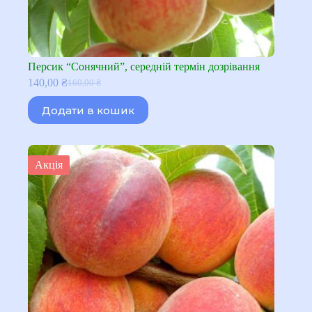
Персик “Сонячний”, середній термін дозрівання
140,00
₴
160,00
₴
Оригінальна
Поточна
ціна:
ціна:
Додати в кошик
160,00 ₴.
140,00 ₴.
Акція