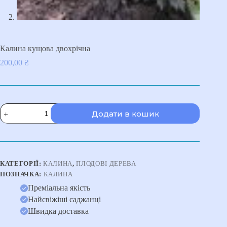
Калина кущова двохрічна
200,00
₴
Калина
Додати в кошик
кущова
двохрічна
кількість
КАТЕГОРІЇ:
КАЛИНА
,
ПЛОДОВІ ДЕРЕВА
ПОЗНАЧКА:
КАЛИНА
Преміальна якість
Найсвіжіші саджанці
Швидка доставка