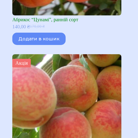
Абрикос “Цунамі”, ранній сорт
140,00
₴
170,00
₴
Оригінальна
Поточна
ціна:
ціна:
Додати в кошик
170,00 ₴.
140,00 ₴.
Акція