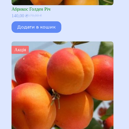
Абрикос Голден Річ
140,00
₴
170,00
₴
Оригінальна
Поточна
ціна:
ціна:
Додати в кошик
170,00 ₴.
140,00 ₴.
Акція