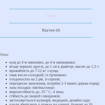
Опис
Відгуки (0)
Опис
кущ до 4 м заввишки, до 4 м завширшки;
ягоди червоні, круглі, до 1 см в діаметрі, масою до 1,3 г;
врожайність до 7-12 кг з куща;
смак кисло-солодкий, із гірчинкою;
плодоносить на 2 рік, із серпня;
перехресне запилення, потрібні 2-3 інших дерева поряд;
зона посадки: півтінь/сонце;
морозостійкість до -35 ° С, 4 зона;
стійкість до хвороб і шкідників;
застосовується в кулінарії, медицині, дизайні саду;
плоди зберігають у пучках на горищі, балконі до 10