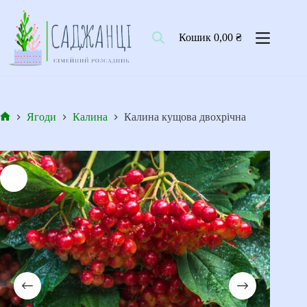
Перейти
до
вмісту
Кошик
0,00
₴
Ягоди
Калина
Калина кущова двохрічна
Головна