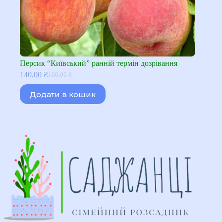
Персик “Київський” ранній термін дозрівання
140,00
₴
160,00
₴
Оригінальна
Поточна
ціна:
ціна:
Додати в кошик
160,00 ₴.
140,00 ₴.