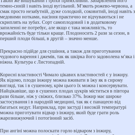
Такий же вишуканий і трохи примхливий. Забарвлення його
темно-синій і навіть іноді вугільний. М’якоть рожево-червона, а
смак просто незабутній, дуже солодкий, соковитий, іноді навіть з
медовими нотками, насіння практично не відчуваються і не
скриплять на зубах. Сорт самоплодовий і в додатковому
запиленні не потребує, але якщо є така можливість, то
врожайність буде тільки краще. Плодоносить 2 рази за сезон, в
перший плоди більші, в другій – значно менше.
Прекрасно підійде для сушіння, а також для приготування
чудового варення і джемів, так як шкірка його задоволена м’яка і
ніжна. Культура є Листопадній.
Корисні властивості Чимало цікавих властивостей є у інжиру.
Як відомо, плоди інжиру можна вживати в їжу як в сирому
вигляді, так і в сушеному, крім цього їх можна і консервувати.
Найцікавіше, що в сушених плодах цукрів міститься в півтора
рази більше, ніж у свіжих, близько 37%. Інжир має широке
застосування і в народній медицині, так як є панацеєю від
багатьох недуг. Наприклад, при застуді і високій температурі
можна приготувати відвар з інжиру, який буде грати роль
жарознижуючий і потогінний засіб.
При ангіні можна полоскати горло відваром з інжиру,