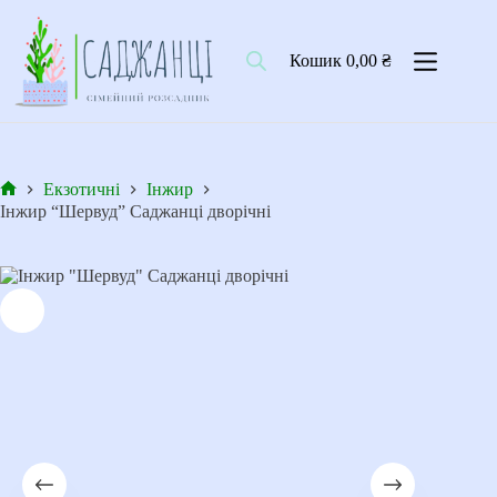
Перейти
до
вмісту
Кошик
0,00
₴
Екзотичні
Інжир
Головна
Інжир “Шервуд” Саджанці дворічні