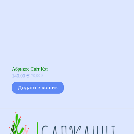
Абрикос Світ Кот
140,00
₴
170,00
₴
Оригінальна
Поточна
ціна:
ціна:
Додати в кошик
170,00 ₴.
140,00 ₴.