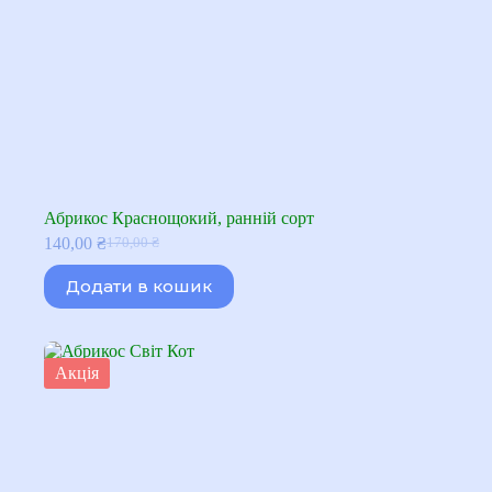
Абрикос Краснощокий, ранній сорт
140,00
₴
170,00
₴
Оригінальна
Поточна
ціна:
ціна:
Додати в кошик
170,00 ₴.
140,00 ₴.
Акція