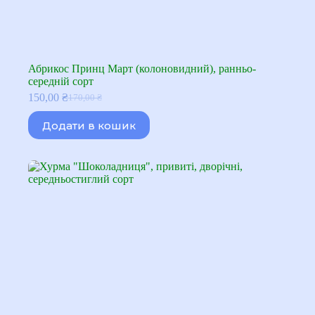
Абрикос Принц Март (колоновидний), ранньо-
середній сорт
150,00
₴
170,00
₴
Оригінальна
Поточна
ціна:
ціна:
Додати в кошик
170,00 ₴.
150,00 ₴.