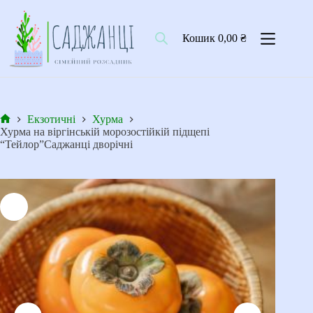
Перейти
до
вмісту
Кошик
0,00
₴
Екзотичні
Хурма
Головна
Хурма на віргінській морозостійкій підщепі
“Тейлор”Саджанці дворічні