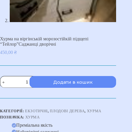
Хурма на віргінській морозостійкій підщепі
“Тейлор”Саджанці дворічні
450,00
₴
Хурма
Додати в кошик
на
віргінській
морозостійкій
підщепі
"Тейлор"Саджанці
дворічні
КАТЕГОРІЇ:
ЕКЗОТИЧНІ
,
ПЛОДОВІ ДЕРЕВА
,
ХУРМА
кількість
ПОЗНАЧКА:
ХУРМА
Преміальна якість
Найсвіжіші саджанці