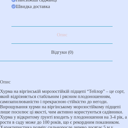
Швидка доставка
Опис
Відгуки (0)
Опис
Хурма на віргінській морозостійкій підщепі “Тейлор” – це сорт,
який відрізняється стабільним і рясним плодоношенням,
самозапилюваністю і прекрасною стійкістю до негоди.
Вирощування хурми на віргінському морозостійкому підщепі
лише посилює ці якості, чим активно користуються садівники.
Хурма у відкритому ґрунті входить у плодоношення на 3-4 рік, а
рости в саду може до 100 років, що є рекордним показником.
Характеристика розмір: сильноросле дерево досягає 5 м у