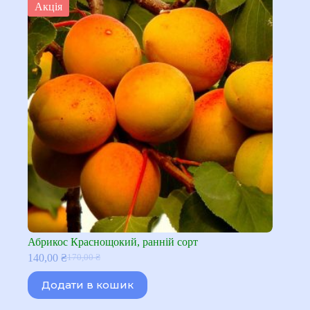
Акція
Абрикос Краснощокий, ранній сорт
140,00
₴
170,00
₴
Оригінальна
Поточна
ціна:
ціна:
Додати в кошик
170,00 ₴.
140,00 ₴.