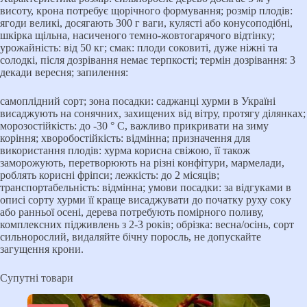
висоту, крона потребує щорічного формування; розмір плодів:
ягоди великі, досягають 300 г ваги, кулясті або конусоподібні,
шкірка щільна, насиченого темно-жовтогарячого відтінку;
урожайність: від 50 кг; смак: плоди соковиті, дуже ніжні та
солодкі, після дозрівання немає терпкості; термін дозрівання: 3
декади вересня; запилення:
самоплідний сорт; зона посадки: саджанці хурми в Україні
висаджують на сонячних, захищених від вітру, протягу ділянках;
морозостійкість: до -30 ° С, важливо прикривати на зиму
коріння; хворобостійкість: відмінна; призначення для
використання плодів: хурма корисна свіжою, її також
заморожують, перетворюють на різні конфітури, мармелади,
роблять корисні фріпси; лежкість: до 2 місяців;
транспортабельність: відмінна; умови посадки: за відгуками в
описі сорту хурми її краще висаджувати до початку руху соку
або ранньої осені, дерева потребують помірного поливу,
комплексних підживлень з 2-3 років; обрізка: весна/осінь, сорт
сильнорослий, видаляйте бічну поросль, не допускайте
загущення крони.
Супутні товари