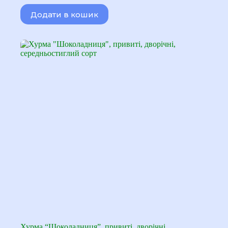
ціна:
ціна:
Додати в кошик
170,00 ₴.
140,00 ₴.
Хурма “Шоколадниця”, привиті, дворічні,