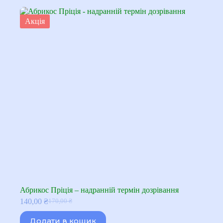
Акція
Абрикос Пріція – надранній термін дозрівання
140,00
₴
170,00
₴
Оригінальна
Поточна
ціна:
ціна:
Додати в кошик
170,00 ₴.
140,00 ₴.