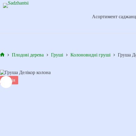
Перейти
до
вмісту
Асортимент саджанц
Плодові дерева
Груші
Колоновидні груші
Груша Д
Головна
Акція