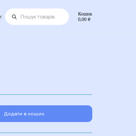
Пошук
Кошик
товарів
нтакти
0,00
₴
Додати в кошик