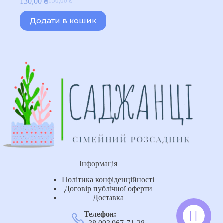
130,00
₴
150,00
₴
Оригінальна
Поточна
ціна:
ціна:
Додати в кошик
150,00 ₴.
130,00 ₴.
Інформація
Політика конфіденційності
Договір публічної оферти
Доставка
Телефон:
+38 093 967-71-28