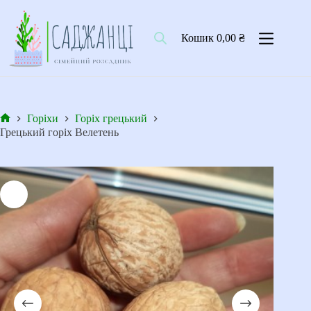
Перейти
до
вмісту
Кошик
0,00
₴
Горіхи
Горіх грецький
Головна
Грецький горіх Велетень