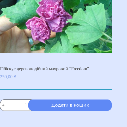
Гібіскус деревоподібний махровий “Freedom”
250,00
₴
Гібіскус
Додати в кошик
деревоподібний
махровий
"Freedom"
кількість