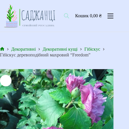
Перейти
до
вмісту
Кошик
0,00
₴
Декоративні
Декоративні кущі
Гібіскус
Головна
Гібіскус деревоподібний махровий “Freedom”