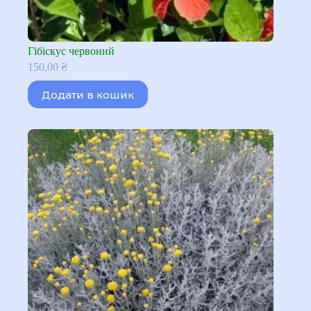
Гібіскус червоний
150,00
₴
Додати в кошик