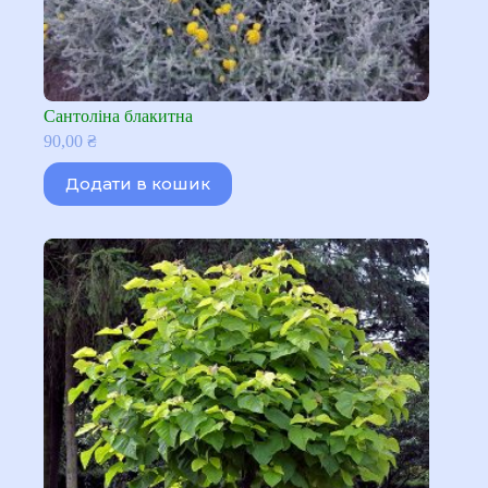
Сантоліна блакитна
90,00
₴
Додати в кошик