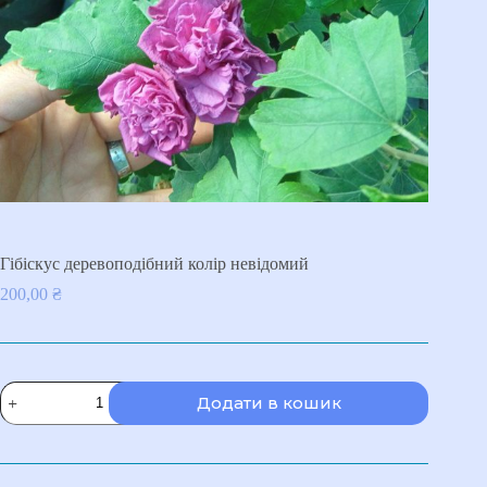
Гібіскус деревоподібний колір невідомий
200,00
₴
Гібіскус
Додати в кошик
деревоподібний
колір
невідомий
кількість