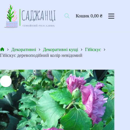
Перейти
до
вмісту
Кошик
0,00
₴
Декоративні
Декоративні кущі
Гібіскус
Головна
Гібіскус деревоподібний колір невідомий