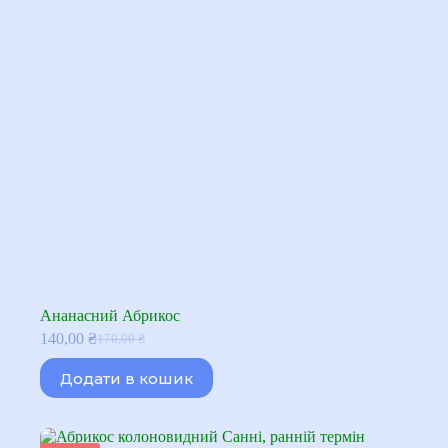
Ананасний Абрикос
140,00
₴
170,00
₴
Оригінальна
Поточна
ціна:
ціна:
Додати в кошик
170,00 ₴.
140,00 ₴.