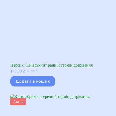
Персик “Київський” ранній термін дозрівання
140,00
₴
160,00
₴
Оригінальна
Поточна
ціна:
ціна:
Додати в кошик
160,00 ₴.
140,00 ₴.
Акція