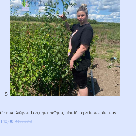
Cлива Байрон Голд диплоїдна, пізній термін дозрівання
140,00
₴
180,00
₴
Оригінальна
Поточна
ціна:
ціна:
180,00 ₴.
140,00 ₴.