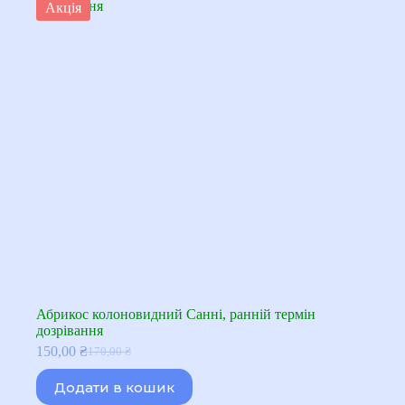
Акція
Абрикос колоновидний Санні, ранній термін
дозрівання
150,00
₴
170,00
₴
Оригінальна
Поточна
ціна:
ціна:
Додати в кошик
170,00 ₴.
150,00 ₴.