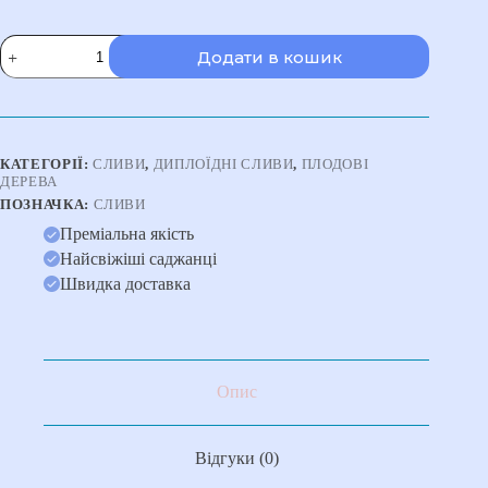
Cлива
Додати в кошик
Байрон
Голд
диплоїдна,
пізній
термін
дозрівання
КАТЕГОРІЇ:
CЛИВИ
,
ДИПЛОЇДНІ СЛИВИ
,
ПЛОДОВІ
кількість
ДЕРЕВА
ПОЗНАЧКА:
СЛИВИ
Преміальна якість
Найсвіжіші саджанці
Швидка доставка
Опис
Відгуки (0)