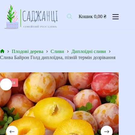
Перейти
до
вмісту
Кошик
0,00
₴
Плодові дерева
Cливи
Диплоїдні сливи
Головна
Cлива Байрон Голд диплоїдна, пізній термін дозрівання
Акція