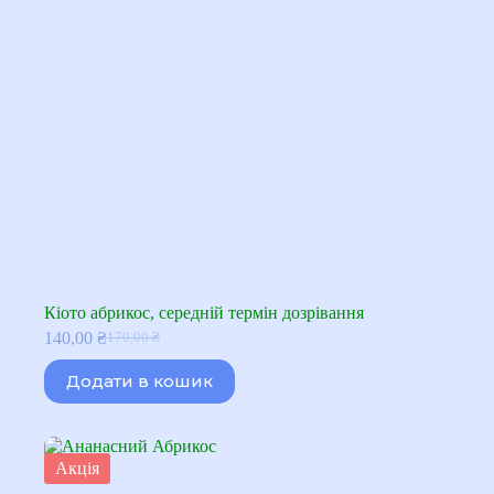
Кіото абрикос, середній термін дозрівання
140,00
₴
170,00
₴
Оригінальна
Поточна
ціна:
ціна:
Додати в кошик
170,00 ₴.
140,00 ₴.
Акція