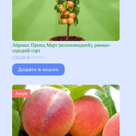
Абрикос Принц Март (колоновидний), ранньо-
середній сорт
150,00
₴
170,00
₴
Оригінальна
Поточна
ціна:
ціна:
Додати в кошик
170,00 ₴.
150,00 ₴.
Акція