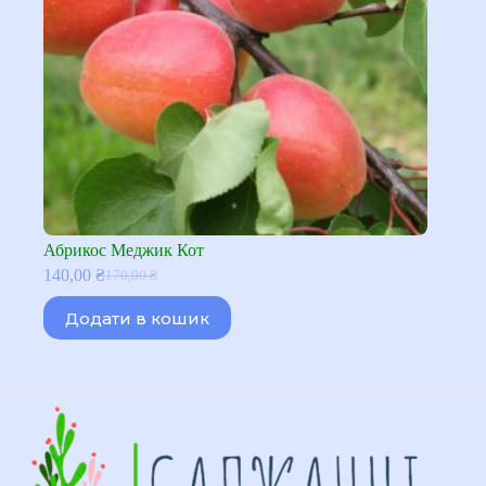
Абрикос Меджик Кот
140,00
₴
170,00
₴
Оригінальна
Поточна
ціна:
ціна:
Додати в кошик
170,00 ₴.
140,00 ₴.