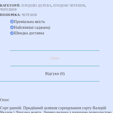
КАТЕГОРІЇ:
ПЛОДОВІ ДЕРЕВА
,
ПЛОДОВІ ЧЕРЕШНІ
,
ЧЕРЕШНЯ
ПОЗНАЧКА:
ЧЕРЕШНІ
Преміальна якість
Найсвіжіші саджанці
Швидка доставка
Опис
Відгуки (0)
Опис
Сорт ранній. Придбаний шляхом схрещування сорту Валерій
Чкалов і Дрогана жовта. Дерево велике з хорошою розкидистою