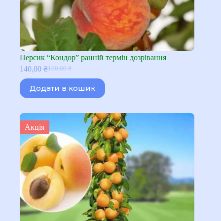
Персик “Кондор” ранній термін дозрівання
140,00
₴
160,00
₴
Оригінальна
Поточна
ціна:
ціна:
Додати в кошик
160,00 ₴.
140,00 ₴.
Акція