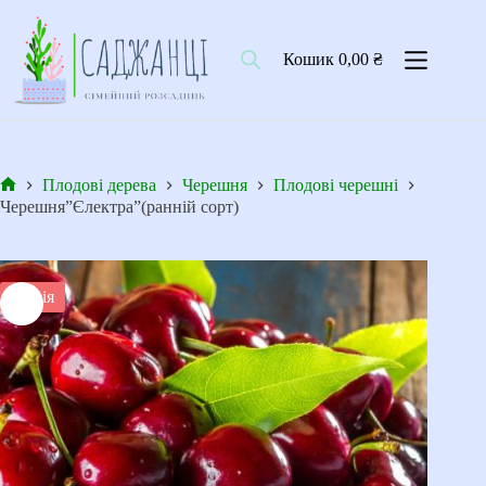
Перейти
до
вмісту
Кошик
0,00
₴
Плодові дерева
Черешня
Плодові черешні
Головна
Черешня”Єлектра”(ранній сорт)
Акція