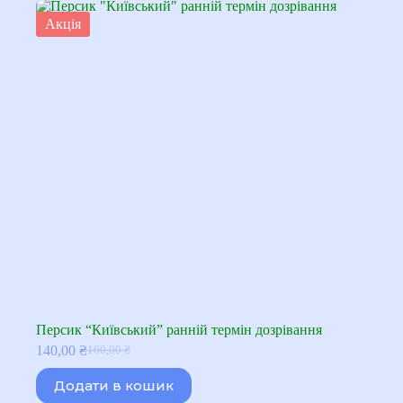
Акція
Персик “Київський” ранній термін дозрівання
140,00
₴
160,00
₴
Оригінальна
Поточна
ціна:
ціна:
Додати в кошик
160,00 ₴.
140,00 ₴.