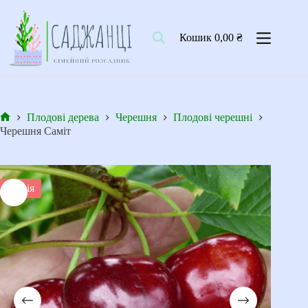
Перейти
до
вмісту
Кошик
0,00
₴
Плодові дерева
Черешня
Плодові черешні
Головна
Черешня Саміт
Акція