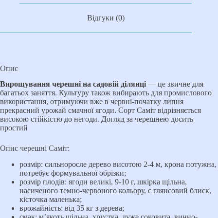
Відгуки (0)
Опис
Вирощування черешні на садовій ділянці
— це звичне для
багатьох заняття. Культуру також вибирають для промислового
використання, отримуючи вже в червні-початку липня
прекрасний урожай смачної ягоди. Сорт Саміт відрізняється
високою стійкістю до негоди. Догляд за черешнею досить
простий
Опис черешні Саміт:
розмір: сильноросле дерево висотою 2-4 м, крона потужна,
потребує формувальної обрізки;
розмір плодів: ягоди великі, 9-10 г, шкірка щільна,
насиченого темно-червоного кольору, є глянсовий блиск,
кісточка маленька;
врожайність: від 35 кг з дерева;
смак: м’якоть щільна, хрустка, дуже соковита, винно-