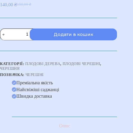
140,00
₴
190,00
₴
Оригінальна
Поточна
ціна:
ціна:
190,00 ₴.
140,00 ₴.
Черешня
Додати в кошик
Саміт
кількість
КАТЕГОРІЇ:
ПЛОДОВІ ДЕРЕВА
,
ПЛОДОВІ ЧЕРЕШНІ
,
ЧЕРЕШНЯ
ПОЗНАЧКА:
ЧЕРЕШНІ
Преміальна якість
Найсвіжіші саджанці
Швидка доставка
Опис