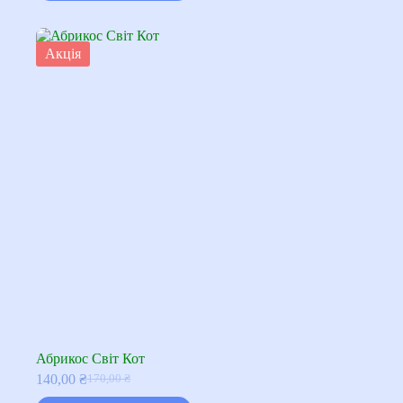
Акція
Абрикос Світ Кот
140,00
₴
170,00
₴
Оригінальна
Поточна
ціна:
ціна: