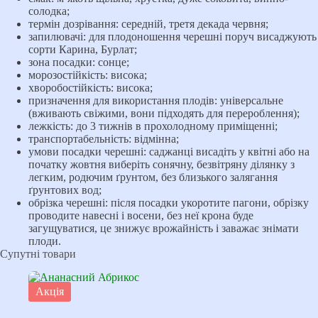
солодка;
термін дозрівання: середній, третя декада червня;
запилювачі: для плодоношення черешні поруч висаджують
сорти Карина, Бурлат;
зона посадки: сонце;
морозостійкість: висока;
хворобостійкість: висока;
призначення для використання плодів: універсальне
(вживають свіжими, вони підходять для перероблення);
лежкість: до 3 тижнів в прохолодному приміщенні;
транспортабельність: відмінна;
умови посадки черешні: саджанці висадіть у квітні або на
початку жовтня виберіть сонячну, безвітряну ділянку з
легким, родючим ґрунтом, без близького залягання
ґрунтових вод;
обрізка черешні: після посадки укоротите пагони, обрізку
проводите навесні і восени, без неї крона буде
загущуватися, це знижує врожайність і заважає знімати
плоди.
Супутні товари
Акція