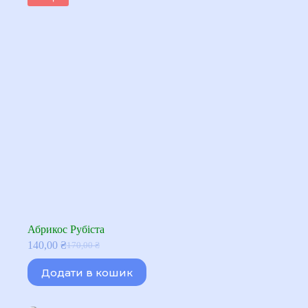
Абрикос Рубіста
140,00
₴
170,00
₴
Оригінальна
Поточна
ціна:
ціна:
Додати в кошик
170,00 ₴.
140,00 ₴.