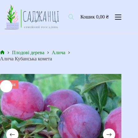
Перейти
до
вмісту
Кошик
0,00
₴
Плодові дерева
Алича
Головна
Алича Кубанська комета
Акція