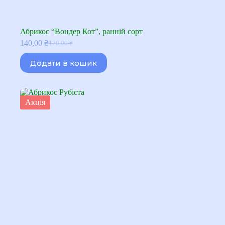
Абрикос “Вондер Кот”, ранній сорт
140,00
₴
170,00
₴
Оригінальна
Поточна
ціна:
ціна:
Додати в кошик
170,00 ₴.
140,00 ₴.
Акція