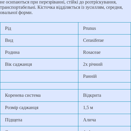
не осипаються при перезріванні, стійкі до розтріскування,
транспортабельні. Кісточка відділяється із зусиллям, середня,
овальної форми.
Рід
Prunus
Вид
Cerasiferae
Родина
Rosaceae
Вік саджанця
2х річний
Ранній
Коренева система
Відкрита
Розмір саджанця
1,5 м
Підщепа
Алича