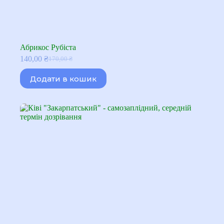
Абрикос Рубіста
140,00
₴
170,00
₴
Оригінальна
Поточна
ціна:
ціна:
Додати в кошик
170,00 ₴.
140,00 ₴.