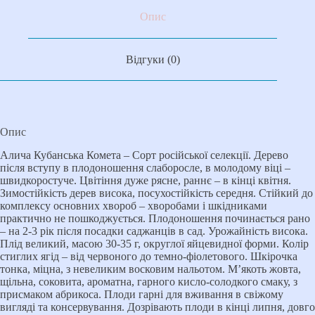
Опис
Відгуки (0)
Опис
Алича Кубанська Комета – Сорт російської селекції. Дерево
після вступу в плодоношення слаборосле, в молодому віці –
швидкоростуче. Цвітіння дуже рясне, раннє – в кінці квітня.
Зимостійкість дерев висока, посухостійкість середня. Стійкий до
комплексу основних хвороб – хворобами і шкідниками
практично не пошкоджується. Плодоношення починається рано
– на 2-3 рік після посадки саджанців в сад. Урожайність висока.
Плід великий, масою 30-35 г, округлої яйцевидної форми. Колір
стиглих ягід – від червоного до темно-фіолетового. Шкірочка
тонка, міцна, з невеликим восковим нальотом. М’якоть жовта,
щільна, соковита, ароматна, гарного кисло-солодкого смаку, з
присмаком абрикоса. Плоди гарні для вживання в свіжому
вигляді та консервування. Дозрівають плоди в кінці липня, довго