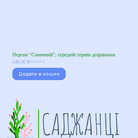
Персик “Сонячний”, середній термін дозрівання
140,00
₴
160,00
₴
Оригінальна
Поточна
ціна:
ціна:
Додати в кошик
160,00 ₴.
140,00 ₴.