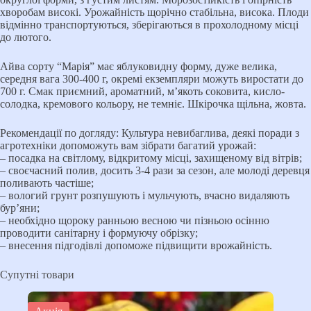
хворобам високі. Урожайність щорічно стабільна, висока. Плоди
відмінно транспортуються, зберігаються в прохолодному місці
до лютого.
Айва сорту “Марія” має яблуковидну форму, дуже велика,
середня вага 300-400 г, окремі екземпляри можуть виростати до
700 г. Смак приємний, ароматний, м’якоть соковита, кисло-
солодка, кремового кольору, не темніє. Шкірочка щільна, жовта.
Рекомендації по догляду: Культура невибаглива, деякі поради з
агротехніки допоможуть вам зібрати багатий урожай:
– посадка на світлому, відкритому місці, захищеному від вітрів;
– своєчасний полив, досить 3-4 рази за сезон, але молоді деревця
поливають частіше;
– вологий грунт розпушують і мульчують, вчасно видаляють
бур’яни;
– необхідно щороку ранньою весною чи пізньою осінню
проводити санітарну і формуючу обрізку;
– внесення підгодівлі допоможе підвищити врожайність.
Супутні товари