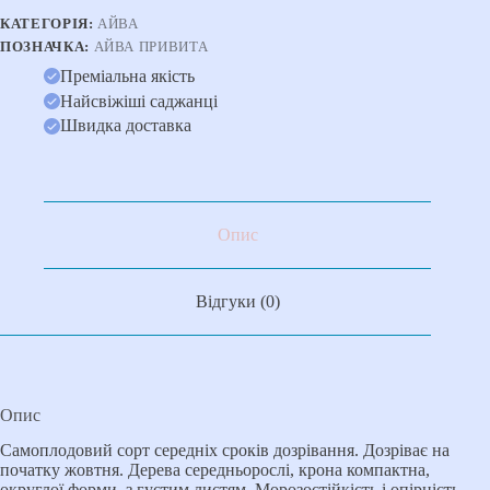
КАТЕГОРІЯ:
АЙВА
ПОЗНАЧКА:
АЙВА ПРИВИТА
Преміальна якість
Найсвіжіші саджанці
Швидка доставка
Опис
Відгуки (0)
Опис
Самоплодовий сорт середніх сроків дозрівання. Дозріває на
початку жовтня. Дерева середньорослі, крона компактна,
округлої форми, з густим листям. Морозостійкість і опірність