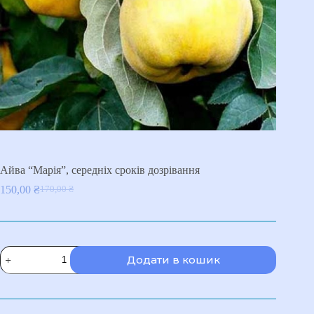
Айва “Марія”, середніх сроків дозрівання
150,00
₴
170,00
₴
Оригінальна
Поточна
ціна:
ціна:
170,00 ₴.
150,00 ₴.
Айва
Додати в кошик
"Марія",
середніх
сроків
дозрівання
кількість