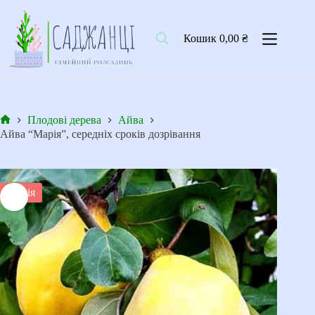
Перейти
до
вмісту
Кошик
0,00
₴
Плодові дерева
Айва
Головна
Айва “Марія”, середніх сроків дозрівання
Акція