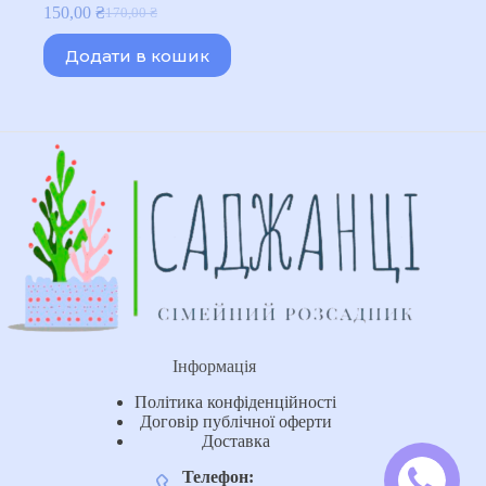
150,00
₴
170,00
₴
Оригінальна
Поточна
ціна:
ціна:
Додати в кошик
170,00 ₴.
150,00 ₴.
Інформація
Політика конфіденційності
Договір публічної оферти
Доставка
Телефон: