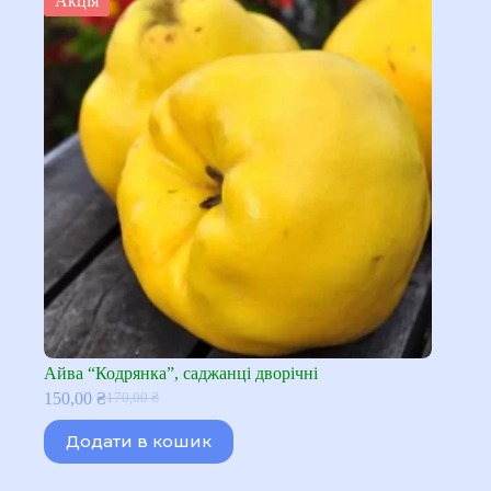
Акція
Айва “Кодрянка”, саджанці дворічні
150,00
₴
170,00
₴
Оригінальна
Поточна
ціна:
ціна:
Додати в кошик
170,00 ₴.
150,00 ₴.