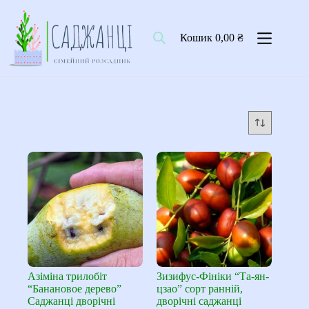
Перейти
до
вмісту
Кошик
0,00
₴
Азіміна трилобіт
Зизифус-Фініки “Та-ян-
“Банановое дерево”
цзао” сорт ранній,
Саджанці дворічні
дворічні саджанці