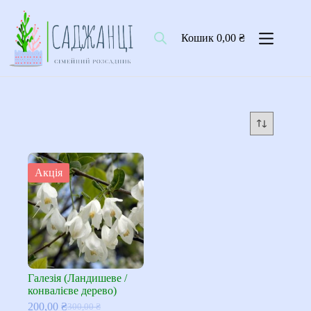
Перейти
до
вмісту
Кошик
0,00
₴
Акція
Галезія (Ландишеве /
конвалієве дерево)
200,00
₴
300,00
₴