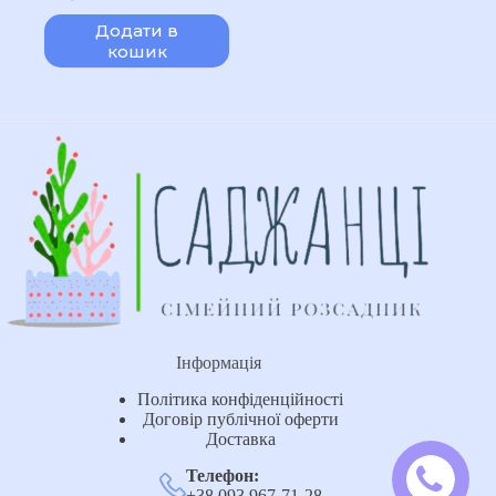
Оригінальна
Поточна
ціна:
ціна:
Додати в
300,00 ₴.
200,00 ₴.
кошик
Інформація
Політика конфіденційності
Договір публічної оферти
Доставка
Телефон:
+38 093 967-71-28